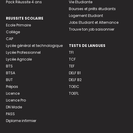
Pack Réussite 4 ans
Vie Etudiante
Bourses et prêts étudiants
Logement Etudiant
REUSSITE SCOLAIRE
Jobs Etudiant et Alternance
Ecole Primaire
Trouve ton job saisonnier
Collège
CAP
Lycée général et technologique
TESTS DE LANGUES
Lycée Professionnel
TFI
Lycée Agricole
TCF
BTS
TEF
BTSA
DELF B1
BUT
DELF B2
Prépas
TOEIC
Licence
TOEFL
Licence Pro
DN Made
PASS
Diplome infirmier