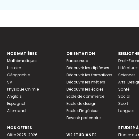
NOS MATIÈRES
ORIENTATION
BIBLIOTH
Mathématiques
Parcoursup
Droit-Eco
Histoire
Découvrir les diplômes
Littératur
Géographie
Découvrir les formations
Sciences
SVT
Découvrir les métiers
Arts-Desig
Physique Chimie
Découvrir les écoles
Santé
Anglais
Ecole de commerce
Social
Espagnol
Ecole de design
Sport
Allemand
Ecole d’ingénieur
Langues
Devenir partenaire
NOS OFFRES
ETUDIER À
Offre 2025-2026
VIE ETUDIANTE
Etudier a