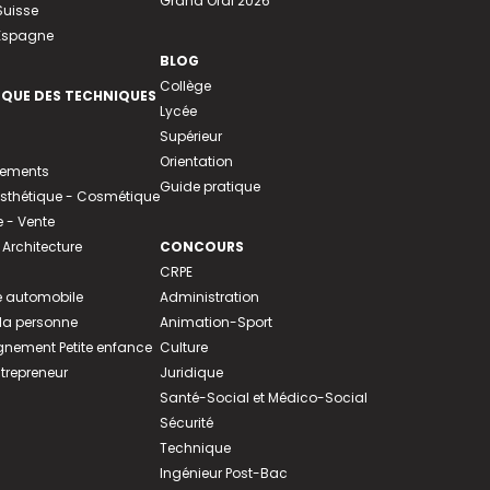
Grand Oral 2026
Suisse
 Espagne
BLOG
Collège
EQUE DES TECHNIQUES
Lycée
Supérieur
Orientation
tements
Guide pratique
 Esthétique - Cosmétique
- Vente
 Architecture
CONCOURS
CRPE
 automobile
Administration
 la personne
Animation-Sport
ement Petite enfance
Culture
ntrepreneur
Juridique
Santé-Social et Médico-Social
Sécurité
Technique
Ingénieur Post-Bac