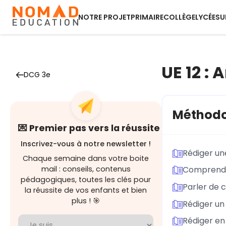
NOTRE PROJET
PRIMAIRE
COLLÈGE
LYCÉE
SU
UE 12 : 
DCG 3e
Méthodo
💌 Premier pas vers la réussite
Inscrivez-vous à notre newsletter !
Rédiger un
Chaque semaine dans votre boite
mail : conseils, contenus
Comprendre
pédagogiques, toutes les clés pour
Parler de c
la réussite de vos enfants et bien
plus ! 🎯
Rédiger un
Rédiger en