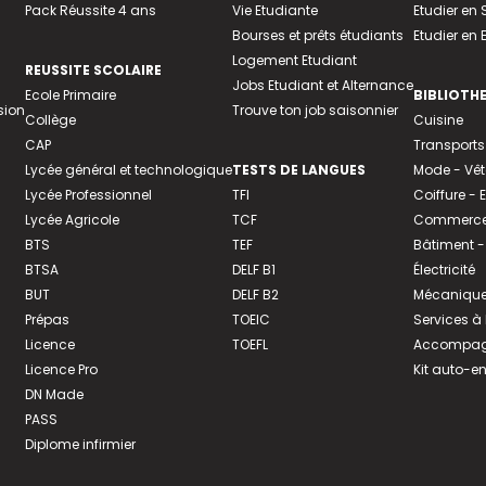
Pack Réussite 4 ans
Vie Etudiante
Etudier en 
Bourses et prêts étudiants
Etudier en
Logement Etudiant
REUSSITE SCOLAIRE
Jobs Etudiant et Alternance
Ecole Primaire
BIBLIOTH
sion
Trouve ton job saisonnier
Collège
Cuisine
CAP
Transports
Lycée général et technologique
TESTS DE LANGUES
Mode - Vê
Lycée Professionnel
TFI
Coiffure -
Lycée Agricole
TCF
Commerce 
BTS
TEF
Bâtiment -
BTSA
DELF B1
Électricité
BUT
DELF B2
Mécanique
Prépas
TOEIC
Services à
Licence
TOEFL
Accompagn
Licence Pro
Kit auto-e
DN Made
PASS
Diplome infirmier