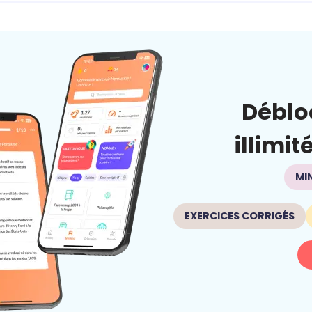
Déblo
illimit
MI
EXERCICES CORRIGÉS