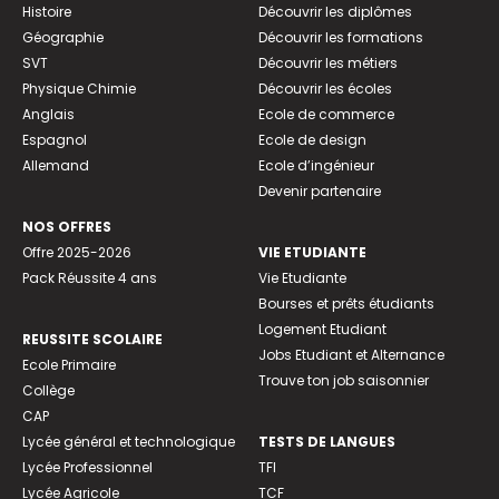
Histoire
Découvrir les diplômes
Géographie
Découvrir les formations
SVT
Découvrir les métiers
Physique Chimie
Découvrir les écoles
Anglais
Ecole de commerce
Espagnol
Ecole de design
Allemand
Ecole d’ingénieur
Devenir partenaire
NOS OFFRES
Offre 2025-2026
VIE ETUDIANTE
Pack Réussite 4 ans
Vie Etudiante
Bourses et prêts étudiants
Logement Etudiant
REUSSITE SCOLAIRE
Jobs Etudiant et Alternance
Ecole Primaire
Trouve ton job saisonnier
Collège
CAP
Lycée général et technologique
TESTS DE LANGUES
Lycée Professionnel
TFI
Lycée Agricole
TCF