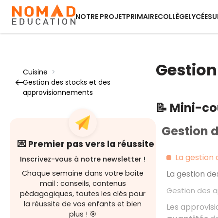
NOTRE PROJET
PRIMAIRE
COLLÈGE
LYCÉE
SU
Gestion
Cuisine
>
Gestion des stocks et des
approvisionnements
📝 Mini-c
Gestion 
💌 Premier pas vers la réussite
La gestion
Inscrivez-vous à notre newsletter !
Chaque semaine dans votre boite
La gestion d
mail : conseils, contenus
Gestion des 
pédagogiques, toutes les clés pour
la réussite de vos enfants et bien
Les approvisi
plus ! 🎯