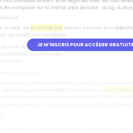
 marchandises doivent être négociés avec les fournisseur
aut les comparer sur la même unité de base : au kg, au litre,
nisseurs
 produit, les
écarts de prix
unitaire peuvent être
très i
nt de choisir son fournisseur :
JE M’INSCRIS POUR ACCÉDER GRATUIT
 jours de livraisons
és minimales à commander
livraisons
dienne des stocks
ournisseurs choisis et ses délais et jours d'approvisionnem
ur
prévoir ses commandes
, il se base sur un
stock théor
vent être gérées quotidiennement, afin d'avoir toujours
clients, mais pas trop, pour limiter les pertes financière
s stocks et approvisionnements est primordiale en restaur