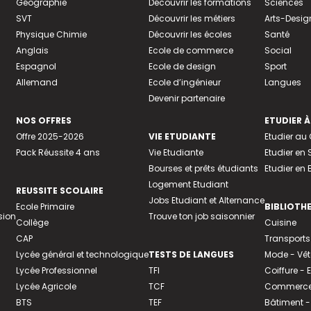
Géographie
Découvrir les formations
Sciences
SVT
Découvrir les métiers
Arts-Desig
Physique Chimie
Découvrir les écoles
Santé
Anglais
Ecole de commerce
Social
Espagnol
Ecole de design
Sport
Allemand
Ecole d’ingénieur
Langues
Devenir partenaire
NOS OFFRES
ETUDIER À
Offre 2025-2026
VIE ETUDIANTE
Etudier a
Pack Réussite 4 ans
Vie Etudiante
Etudier en 
Bourses et prêts étudiants
Etudier en
Logement Etudiant
REUSSITE SCOLAIRE
Jobs Etudiant et Alternance
Ecole Primaire
BIBLIOTH
sion
Trouve ton job saisonnier
Collège
Cuisine
CAP
Transports
Lycée général et technologique
TESTS DE LANGUES
Mode - Vê
Lycée Professionnel
TFI
Coiffure -
Lycée Agricole
TCF
Commerce 
BTS
TEF
Bâtiment -