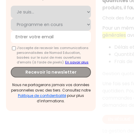
quantités
de
produits, il f
Choix des four
Pour un même
générales
ava
Délais et
J'accepte de recevoir les communications
personnalisées de Nomad Education,
Quantit
basées sur le suivi de mes ouvertures
Frais de 
d'emails (à l’aide de pixels).
En savoir plus
Recevoir la newsletter
Gestion quoti
Une fois ses f
Nous ne partagerons jamais vos données
quotidien. Po
personnelles avec des tiers. Consultez notre
Politique de confidentialité
pour plus
commandes doi
d’informations.
demandes des 
EN RÉSUMÉ
La gestion de