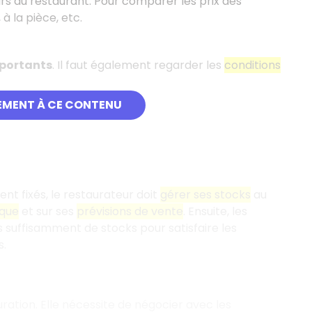
s du restaurant. Pour comparer les prix des
 à la pièce, etc.
mportants
. Il faut également regarder les
conditions
EMENT À CE CONTENU
ent fixés, le restaurateur doit
gérer ses stocks
au
ique
et sur ses
prévisions de vente
. Ensuite, les
 suffisamment de stocks pour satisfaire les
s.
ation. Elle nécessite de négocier avec les