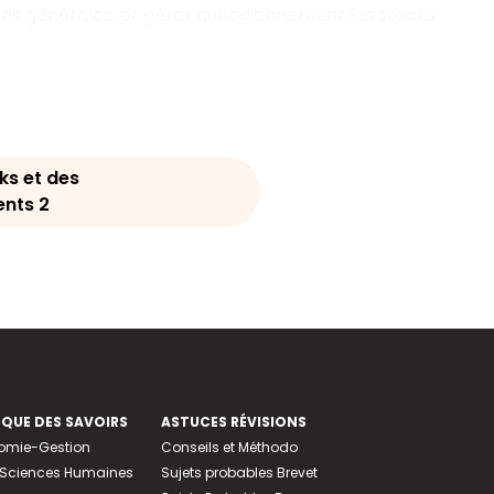
ions générales, et gérer quotidiennement les stocks
ks et des
nts 2
EQUE DES SAVOIRS
ASTUCES RÉVISIONS
nomie-Gestion
Conseils et Méthodo
e-Sciences Humaines
Sujets probables Brevet