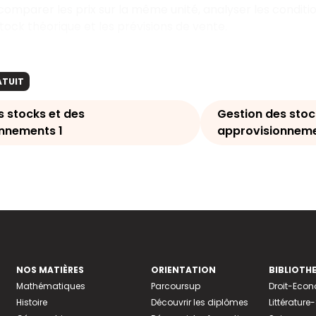
 comparer les prix sur la même unité, analyser les condit
stock théorique et les prévisions de vente.
ATUIT
s stocks et des
Gestion des stoc
nnements 1
approvisionneme
NOS MATIÈRES
ORIENTATION
BIBLIOTH
Mathématiques
Parcoursup
Droit-Eco
Histoire
Découvrir les diplômes
Littératur