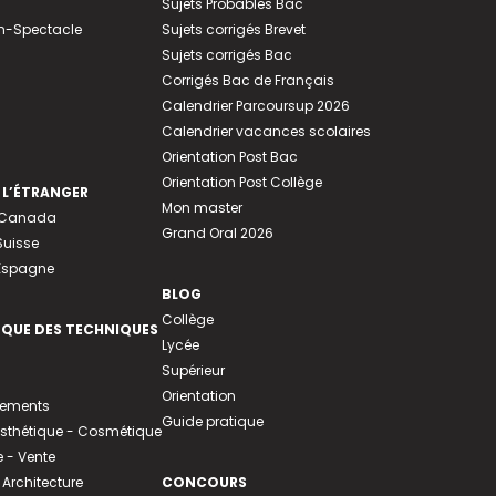
Sujets Probables Bac
n-Spectacle
Sujets corrigés Brevet
Sujets corrigés Bac
Corrigés Bac de Français
Calendrier Parcoursup 2026
Calendrier vacances scolaires
Orientation Post Bac
Orientation Post Collège
 L’ÉTRANGER
Mon master
u Canada
Grand Oral 2026
Suisse
 Espagne
BLOG
Collège
EQUE DES TECHNIQUES
Lycée
Supérieur
Orientation
tements
Guide pratique
 Esthétique - Cosmétique
- Vente
 Architecture
CONCOURS