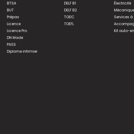
BTSA
DELF B1
Électricité
BUT
DELF B2
Mécanique
Prépas
TOEIC
Services à
Licence
TOEFL
Accompagn
Licence Pro
Kit auto-e
DN Made
PASS
Diplome infirmier