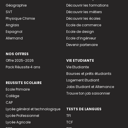
Géographie
Découvrir les formations
SVT
Découvrir les métiers
Physique Chimie
Découvrir les écoles
Anglais
Ecole de commerce
Espagnol
Ecole de design
Allemand
Ecole d’ingénieur
Devenir partenaire
NOS OFFRES
Offre 2025-2026
VIE ETUDIANTE
Pack Réussite 4 ans
Vie Etudiante
Bourses et prêts étudiants
Logement Etudiant
REUSSITE SCOLAIRE
Jobs Etudiant et Alternance
Ecole Primaire
Trouve ton job saisonnier
Collège
CAP
Lycée général et technologique
TESTS DE LANGUES
Lycée Professionnel
TFI
Lycée Agricole
TCF