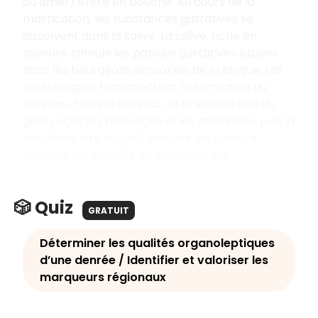
ou amer) entre en bouche. Au cours de la
mastication, les substances gustatives se
dissolvent dans la salive. La salive, riche en
saveurs, stimule les papilles gustatives situées
dans les bourgeons sensoriels de la langue. Les
nerfs du goût transmettent l’information au
cerveau. Dans le cerveau, la première aire du
goût reçoit les messages et les mémorise, puis la
deuxième aire du goût analyse les saveurs
perçues, les identifie et les interprète.
🎲 Quiz
GRATUIT
Déterminer les qualités organoleptiques
d’une denrée / Identifier et valoriser les
marqueurs régionaux