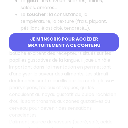
Le
goût
: les saveurs sucrées, acides,
salées, amères…
Le
toucher
: la consistance, la
température, la texture (frais, piquant,
pétillant, élasticité, tendreté…).
JE M’INSCRIS POUR ACCÉDER
Le goût est le sens qui permet la perception des
GRATUITEMENT À CE CONTENU
saveurs, les substances introduites dans la
bouche excitent des récepteurs situés sur les
papilles gustatives de la langue. Il joue un rôle
important dans l'alimentation en permettant
d'analyser la saveur des aliments. Les stimuli
déclenchés sont recueillis par les nerfs glosso-
pharyngiens, faciaux et vagues, qui les
conduisent au noyau gustatif du bulbe rachidien
d’où ils sont transmis aux zones gustatives du
cerveau pour devenir des sensations
conscientes.
L’aliment source de saveurs (sucré, salé, acide