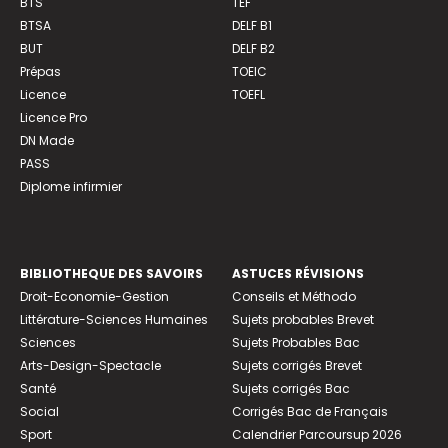
BTS
TEF
BTSA
DELF B1
BUT
DELF B2
Prépas
TOEIC
Licence
TOEFL
Licence Pro
DN Made
PASS
Diplome infirmier
BIBLIOTHEQUE DES SAVOIRS
ASTUCES RÉVISIONS
Droit-Economie-Gestion
Conseils et Méthodo
Littérature-Sciences Humaines
Sujets probables Brevet
Sciences
Sujets Probables Bac
Arts-Design-Spectacle
Sujets corrigés Brevet
Santé
Sujets corrigés Bac
Social
Corrigés Bac de Français
Sport
Calendrier Parcoursup 2026