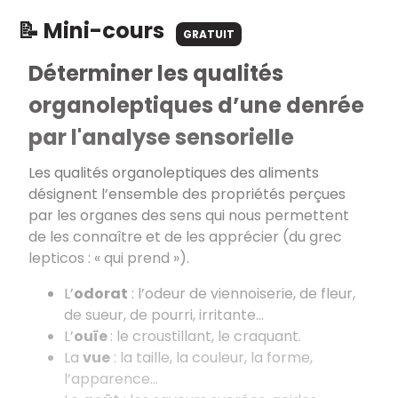
📝 Mini-cours
GRATUIT
Déterminer les qualités
organoleptiques d’une denrée
par l'analyse sensorielle
Les qualités organoleptiques des aliments
désignent l’ensemble des propriétés perçues
par les organes des sens qui nous permettent
de les connaître et de les apprécier (du grec
lepticos : «
qui prend
»).
L’
odorat
: l’odeur de viennoiserie, de fleur,
de sueur, de pourri, irritante...
L’
ouïe
: le croustillant, le craquant.
La
vue
: la taille, la couleur, la forme,
l’apparence…