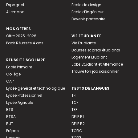
Espagnol
Ecole de design
Allemand
Ecole d’ingénieur
Devenir partenaire
NOS OFFRES
Offre 2025-2026
VIE ETUDIANTE
Pack Réussite 4 ans
Vie Etudiante
Bourses et prêts étudiants
Logement Etudiant
REUSSITE SCOLAIRE
Jobs Etudiant et Alternance
Ecole Primaire
Trouve ton job saisonnier
Collège
CAP
Lycée général et technologique
TESTS DE LANGUES
Lycée Professionnel
TFI
Lycée Agricole
TCF
BTS
TEF
BTSA
DELF B1
BUT
DELF B2
Prépas
TOEIC
Licence
TOEFL