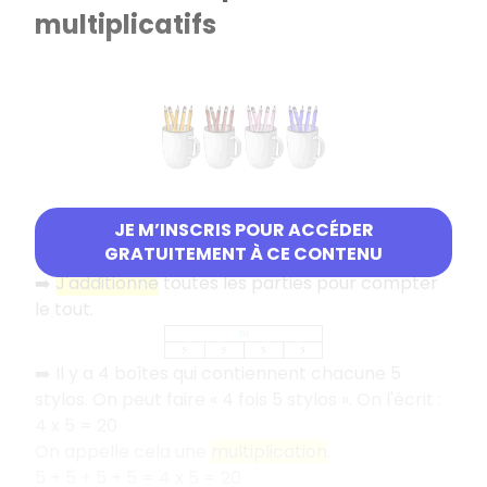
multiplicatifs
JE M’INSCRIS POUR ACCÉDER
Combien y a-t-il de stylos en tout
?
GRATUITEMENT À CE CONTENU
Pour trouver, il y a plusieurs solutions
:
➡️
J'additionne
toutes les parties pour compter
le tout.
➡️ Il y a 4 boîtes qui contiennent chacune 5
stylos. On peut faire «
4 fois 5 stylos
». On l'écrit
:
4 x 5 = 20
On appelle cela une
multiplication
.
5 + 5 + 5 + 5 = 4 x 5 = 20