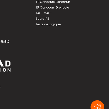
IEP Concours Commun
IEP Concours Grenoble
TAGE MAGE
Score IAE
Tests de Logique
tialité
s