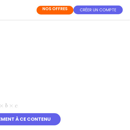
NOS OFFRES
CRÉER UN COMPTE
×
b
×
c
EMENT À CE CONTENU