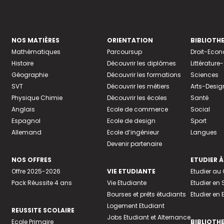
NOS MATIÈRES
ORIENTATION
BIBLIOTH
Mathématiques
Parcoursup
Droit-Eco
Histoire
Découvrir les diplômes
Littératur
Géographie
Découvrir les formations
Sciences
SVT
Découvrir les métiers
Arts-Desig
Physique Chimie
Découvrir les écoles
Santé
Anglais
Ecole de commerce
Social
Espagnol
Ecole de design
Sport
Allemand
Ecole d’ingénieur
Langues
Devenir partenaire
NOS OFFRES
ETUDIER À
Offre 2025-2026
VIE ETUDIANTE
Etudier a
Pack Réussite 4 ans
Vie Etudiante
Etudier en 
Bourses et prêts étudiants
Etudier en
Logement Etudiant
REUSSITE SCOLAIRE
Jobs Etudiant et Alternance
Ecole Primaire
BIBLIOTH