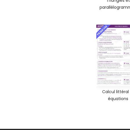
Triangles et
parallélogram
PREMIUM
Calcul littéral
équations