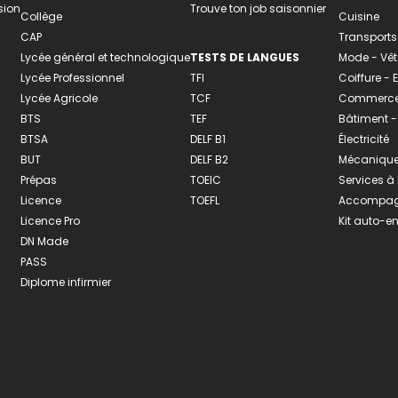
sion
Trouve ton job saisonnier
Collège
Cuisine
CAP
Transports
Lycée général et technologique
TESTS DE LANGUES
Mode - Vê
Lycée Professionnel
TFI
Coiffure -
Lycée Agricole
TCF
Commerce 
BTS
TEF
Bâtiment -
BTSA
DELF B1
Électricité
BUT
DELF B2
Mécanique
Prépas
TOEIC
Services à
Licence
TOEFL
Accompagn
Licence Pro
Kit auto-e
DN Made
PASS
Diplome infirmier