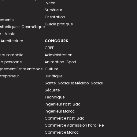
Lycée
Supérieur
Orientation
tements
Guide pratique
 Esthétique - Cosmétique
- Vente
 Architecture
CONCOURS
CRPE
 automobile
Administration
 la personne
Animation-Sport
ement Petite enfance
Culture
ntrepreneur
Juridique
Santé-Social et Médico-Social
Sécurité
Technique
Ingénieur Post-Bac
Ingénieur Maroc
Commerce Post-Bac
Commerce Admission Parallèle
Commerce Maroc