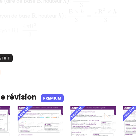
e (aire de base
, hauteur
) :
B
h
B
×
h
3
=
π
R
2
×
h
3
ayon de base
, hauteur
) :
R
h
4
π
R
3
3
rayon
) :
.
R
ATUIT
de révision
PREMIUM
PREMIUM
PREMIUM
PREMIUM