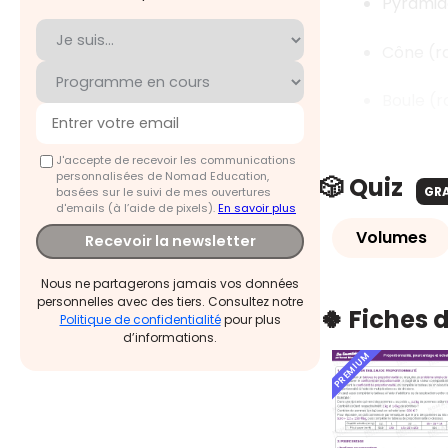
Pyramid
Cône (r
Boule (
J'accepte de recevoir les communications
personnalisées de Nomad Education,
🎲 Quiz
GR
basées sur le suivi de mes ouvertures
d'emails (à l’aide de pixels).
En savoir plus
Volumes
Recevoir la newsletter
Nous ne partagerons jamais vos données
personnelles avec des tiers. Consultez notre
🍀 Fiches 
Politique de confidentialité
pour plus
d’informations.
PREMIUM