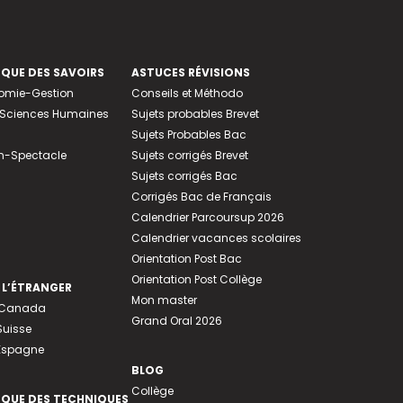
EQUE DES SAVOIRS
ASTUCES RÉVISIONS
nomie-Gestion
Conseils et Méthodo
e-Sciences Humaines
Sujets probables Brevet
Sujets Probables Bac
n-Spectacle
Sujets corrigés Brevet
Sujets corrigés Bac
Corrigés Bac de Français
Calendrier Parcoursup 2026
Calendrier vacances scolaires
Orientation Post Bac
Orientation Post Collège
 L’ÉTRANGER
Mon master
u Canada
Grand Oral 2026
Suisse
 Espagne
BLOG
Collège
EQUE DES TECHNIQUES