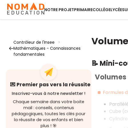
NOTRE PROJET
PRIMAIRE
COLLÈGE
LYCÉE
SU
Volume
Contrôleur de l'Insee
>
Mathématiques - Connaissances
fondamentales
📝 Mini-c
Volumes
💌 Premier pas vers la réussite
Formules d
Inscrivez-vous à notre newsletter !
Chaque semaine dans votre boite
Parallél
mail : conseils, contenus
Cube (c
pédagogiques, toutes les clés pour
Cylindr
la réussite de vos enfants et bien
plus ! 🎯