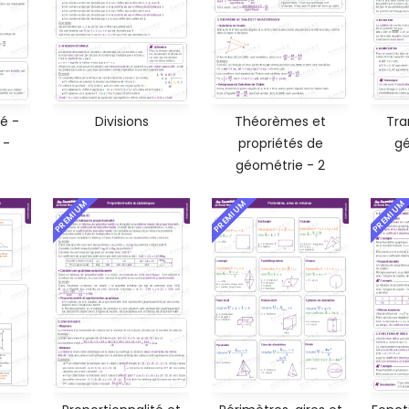
é -
Divisions
Théorèmes et
Tra
 -
propriétés de
gé
géométrie - 2
PREMIUM
PREMIUM
PREMIUM