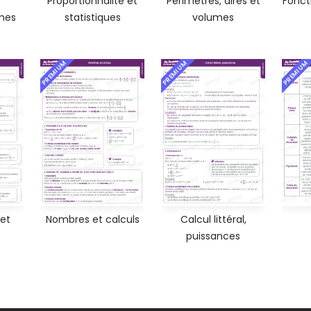
Proportionnalité et
Périmètres, aires et
Foncti
mes
statistiques
volumes
PREMIUM
PREMIUM
PREMIUM
 et
Nombres et calculs
Calcul littéral,
puissances