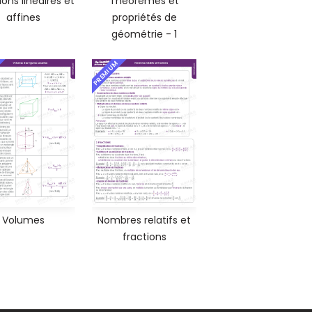
ons linéaires et
Théorèmes et
affines
propriétés de
géométrie - 1
PREMIUM
Volumes
Nombres relatifs et
fractions