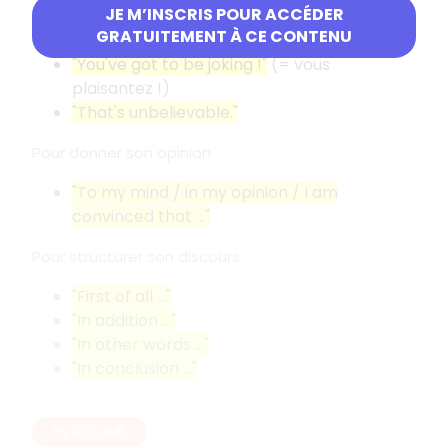
JE M’INSCRIS POUR ACCÉDER
Pour exprimer sa surprise
GRATUITEMENT À CE CONTENU
"You've got to be joking
!"
(= vous
plaisantez
!)
"That's unbelievable."
Pour donner son opinion
"To my mind / in my opinion / I am
convinced that …"
Pour structurer son discours
"First of all …"
"In addition …"
"In other words …"
"In conclusion …"
EN RÉSUMÉ