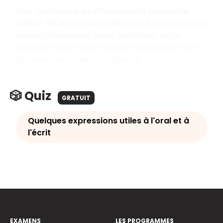
Pour communiquer efficacement en anglais,
utilisez des expressions clés pour exprimer votre
accord/désaccord, votre hésitation, votre
surprise, votre opinion et pour structurer votre
discours de manière cohérente.
🎲 Quiz
GRATUIT
Quelques expressions utiles à l'oral et à
l'écrit
EXAMENS
LES PROGRAMMES