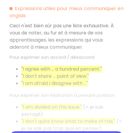
Expressions utiles pour mieux communiquer en
anglais
Ceci n'est bien sûr pas une liste exhaustive. À
vous de noter, au fur et à mesure de vos
apprentissages, les expressions qui vous
aideront à mieux communiquer.
Pour exprimer son accord / désaccord
"I agree with … a hundred percent."
"I don't share … point of view."
"I am afraid I disagree with …"
Pour exprimer son hésitation à prendre position
"I am divided on this issue."
(= je suis
partagé)
"I don't quite know what to make of this."
(=
je ne sais pas trop quoi en penser)