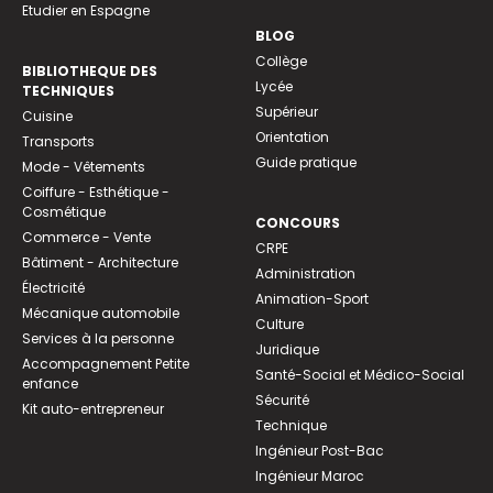
Etudier en Espagne
BLOG
Collège
BIBLIOTHEQUE DES
Lycée
TECHNIQUES
Supérieur
Cuisine
Orientation
Transports
Guide pratique
Mode - Vêtements
Coiffure - Esthétique -
Cosmétique
CONCOURS
Commerce - Vente
CRPE
Bâtiment - Architecture
Administration
Électricité
Animation-Sport
Mécanique automobile
Culture
Services à la personne
Juridique
Accompagnement Petite
Santé-Social et Médico-Social
enfance
Sécurité
Kit auto-entrepreneur
Technique
Ingénieur Post-Bac
Ingénieur Maroc