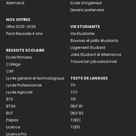
Allemand
Ecole d’ingénieur
Devenir partenaire
NOS OFFRES
Offre 2025-2026
VIE ETUDIANTE
Pack Réussite 4 ans
Vie Etudiante
Bourses et prêts étudiants
Logement Etudiant
REUSSITE SCOLAIRE
Jobs Etudiant et Alternance
Ecole Primaire
Trouve ton job saisonnier
Collège
CAP
Lycée général et technologique
TESTS DE LANGUES
Lycée Professionnel
TFI
Lycée Agricole
TCF
BTS
TEF
BTSA
DELF B1
BUT
DELF B2
Prépas
TOEIC
Licence
TOEFL
Licence Pro