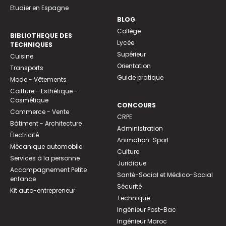
Etudier en Espagne
BLOG
Collège
BIBLIOTHEQUE DES
Lycée
TECHNIQUES
Supérieur
Cuisine
Orientation
Transports
Guide pratique
Mode - Vêtements
Coiffure - Esthétique -
Cosmétique
CONCOURS
Commerce - Vente
CRPE
Bâtiment - Architecture
Administration
Électricité
Animation-Sport
Mécanique automobile
Culture
Services à la personne
Juridique
Accompagnement Petite
Santé-Social et Médico-Social
enfance
Sécurité
Kit auto-entrepreneur
Technique
Ingénieur Post-Bac
Ingénieur Maroc