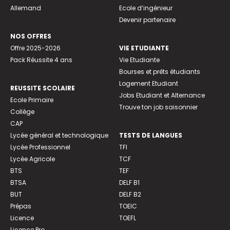
Allemand
Ecole d’ingénieur
Devenir partenaire
NOS OFFRES
Offre 2025-2026
VIE ETUDIANTE
Pack Réussite 4 ans
Vie Etudiante
Bourses et prêts étudiants
Logement Etudiant
REUSSITE SCOLAIRE
Jobs Etudiant et Alternance
Ecole Primaire
Trouve ton job saisonnier
Collège
CAP
Lycée général et technologique
TESTS DE LANGUES
Lycée Professionnel
TFI
Lycée Agricole
TCF
BTS
TEF
BTSA
DELF B1
BUT
DELF B2
Prépas
TOEIC
Licence
TOEFL
Licence Pro