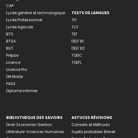
CAP
Lycée général et technologique
TESTS DE LANGUES
Lycée Professionnel
TFI
Lycée Agricole
TCF
BTS
TEF
BTSA
DELF B1
BUT
DELF B2
Prépas
TOEIC
Licence
TOEFL
Licence Pro
DN Made
PASS
Diplome infirmier
BIBLIOTHEQUE DES SAVOIRS
ASTUCES RÉVISIONS
Droit-Economie-Gestion
Conseils et Méthodo
Littérature-Sciences Humaines
Sujets probables Brevet