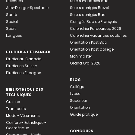
Sciences
Sujets Probables Bac
Arts-Design-Spectacle
Sujets corrigés Brevet
Santé
Sujets corrigés Bac
Social
Corrigés Bac de Français
Sport
Calendrier Parcoursup 2026
Langues
Calendrier vacances scolaires
Orientation Post Bac
Orientation Post Collège
ETUDIER À L’ÉTRANGER
Mon master
Etudier au Canada
Grand Oral 2026
Etudier en Suisse
Etudier en Espagne
BLOG
Collège
BIBLIOTHEQUE DES
Lycée
TECHNIQUES
Supérieur
Cuisine
Orientation
Transports
Guide pratique
Mode - Vêtements
Coiffure - Esthétique -
Cosmétique
CONCOURS
Commerce - Vente