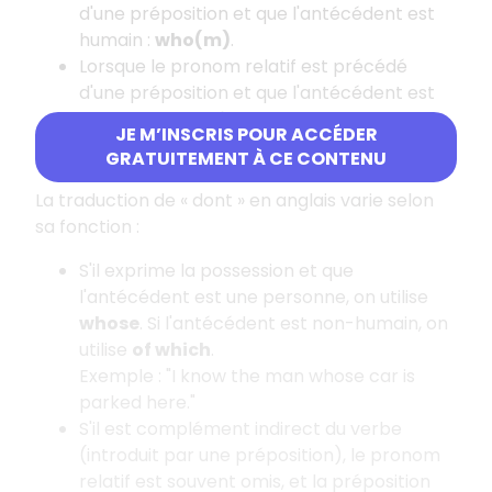
d'une préposition et que l'antécédent est
humain :
who(m)
.
Lorsque le pronom relatif est précédé
d'une préposition et que l'antécédent est
non humain :
which
.
JE M’INSCRIS POUR ACCÉDER
GRATUITEMENT À CE CONTENU
Traduction de « dont »
La traduction de « dont » en anglais varie selon
sa fonction :
S'il exprime la possession et que
l'antécédent est une personne, on utilise
whose
. Si l'antécédent est non-humain, on
utilise
of which
.
Exemple : "I know the man whose car is
parked here."
S'il est complément indirect du verbe
(introduit par une préposition), le pronom
relatif est souvent omis, et la préposition