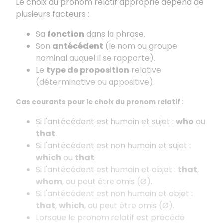
Le choix du pronom relatif approprié dépend de
plusieurs facteurs :
Sa
fonction
dans la phrase.
Son
antécédent
(le nom ou groupe
nominal auquel il se rapporte).
Le
type de proposition
relative
(déterminative ou appositive).
Cas courants pour le choix du pronom relatif :
Si l'antécédent est humain et sujet :
who
ou
that
.
Si l'antécédent est non humain et sujet :
which
ou
that
.
Si l'antécédent est humain et objet :
that
,
whom
, ou peut être omis (Ø).
Si l'antécédent est non humain et objet :
that
,
which
, ou peut être omis (Ø).
Lorsque le pronom relatif est précédé