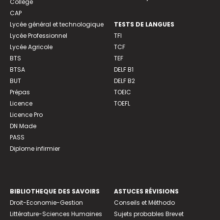
Collège
CAP
Lycée général et technologique
TESTS DE LANGUES
Lycée Professionnel
TFI
Lycée Agricole
TCF
BTS
TEF
BTSA
DELF B1
BUT
DELF B2
Prépas
TOEIC
Licence
TOEFL
Licence Pro
DN Made
PASS
Diplome infirmier
BIBLIOTHEQUE DES SAVOIRS
ASTUCES RÉVISIONS
Droit-Economie-Gestion
Conseils et Méthodo
Littérature-Sciences Humaines
Sujets probables Brevet