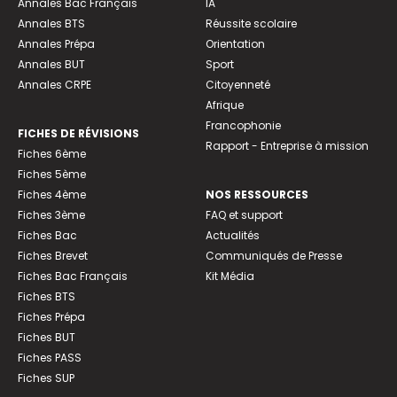
Annales Bac Français
IA
Annales BTS
Réussite scolaire
Annales Prépa
Orientation
Annales BUT
Sport
Annales CRPE
Citoyenneté
Afrique
Francophonie
FICHES DE RÉVISIONS
Rapport - Entreprise à mission
Fiches 6ème
Fiches 5ème
Fiches 4ème
NOS RESSOURCES
Fiches 3ème
FAQ et support
Fiches Bac
Actualités
Fiches Brevet
Communiqués de Presse
Fiches Bac Français
Kit Média
Fiches BTS
Fiches Prépa
Fiches BUT
Fiches PASS
Fiches SUP