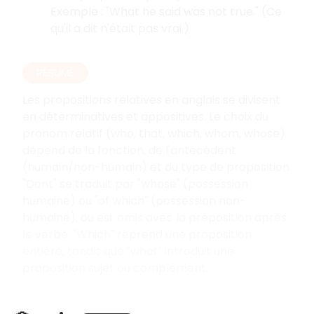
Exemple : "What he said was not true." (Ce
qu'il a dit n'était pas vrai.)
RÉSUMÉ
Les propositions relatives en anglais se divisent
en déterminatives et appositives. Le choix du
pronom relatif (who, that, which, whom, whose)
dépend de la fonction, de l'antécédent
(humain/non-humain) et du type de proposition.
"Dont" se traduit par "whose" (possession
humaine) ou "of which" (possession non-
humaine), ou est omis avec la préposition après
le verbe. "Which" reprend une proposition
entière, tandis que "what" introduit une
proposition sujet ou complément.