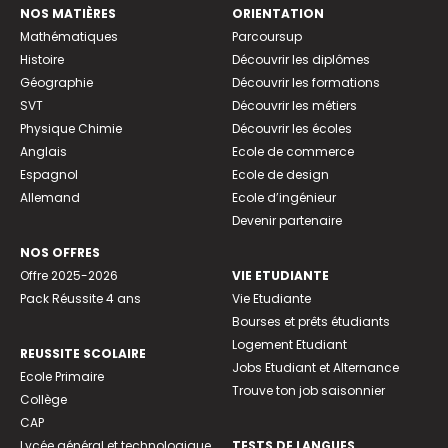
NOS MATIÈRES
ORIENTATION
Mathématiques
Parcoursup
Histoire
Découvrir les diplômes
Géographie
Découvrir les formations
SVT
Découvrir les métiers
Physique Chimie
Découvrir les écoles
Anglais
Ecole de commerce
Espagnol
Ecole de design
Allemand
Ecole d’ingénieur
Devenir partenaire
NOS OFFRES
Offre 2025-2026
VIE ETUDIANTE
Pack Réussite 4 ans
Vie Etudiante
Bourses et prêts étudiants
Logement Etudiant
REUSSITE SCOLAIRE
Jobs Etudiant et Alternance
Ecole Primaire
Trouve ton job saisonnier
Collège
CAP
Lycée général et technologique
TESTS DE LANGUES