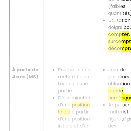
(faibles
quantités
Utilisatio
doigts po
compter
,
surcompt
décompt
À partir de
Poursuite de la
Jeux de
4
ans (MS)
recherche du
parcours 
tout ou d’une
utilisation
partie
bande
Détermination
numériqu
d’une
position
Appui sur 
finale
à partir
matériel
d’une position
figuratif p
initiale et d’un
des