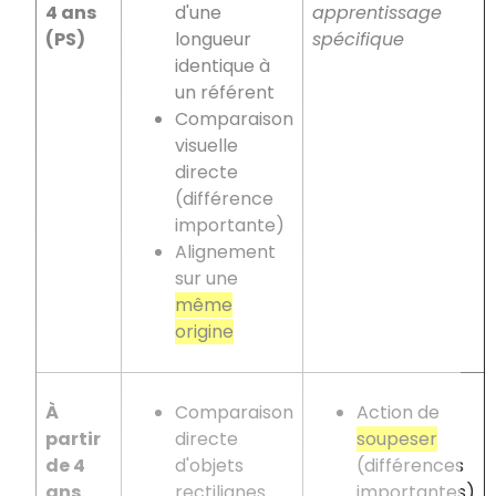
4 ans
d'une
apprentissage
(PS)
longueur
spécifique
identique à
un référent
Comparaison
visuelle
directe
(différence
importante)
Alignement
sur une
même
origine
À
Comparaison
Action de
partir
directe
soupeser
de 4
d'objets
(différences
ans
rectilignes
importantes)