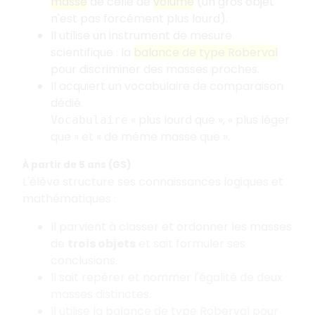
masse
de celle de
volume
(un gros objet
n'est pas forcément plus lourd).
Il utilise un instrument de mesure
scientifique
: la
balance de type Roberval
pour discriminer des masses proches.
Il acquiert un vocabulaire de comparaison
dédié.
«
plus lourd que
», «
plus léger
Vocabulaire
que
» et «
de même masse que
».
À partir de 5 ans (GS)
L'élève structure ses connaissances logiques et
mathématiques
:
Il parvient à classer et ordonner les masses
de
trois objets
et sait formuler ses
conclusions.
Il sait repérer et nommer l'égalité de deux
masses distinctes.
Il utilise la balance de type Roberval pour