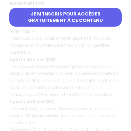
Avant 4 ans (PS)
L'enfant compose et décompose les nombres
2,
JE M’INSCRIS POUR ACCÉDER
3 et parfois 4
. Il verbalise des relations simples.
GRATUITEMENT À CE CONTENU
«
un et un font deux
» ou «
deux et un
Exemple
font trois
»
Il associe progressivement quantité, nom du
nombre et écriture chiffrée pour les petites
quantités.
À partir de 4 ans (MS)
L'élève compose et décompose les nombres
jusqu'à
6
et verbalise toutes les décompositions
possibles. Il apprend à écrire les chiffres de 1 à 6
dans des situations de communication et
associe quantité, nom et écriture du nombre.
À partir de 5 ans (GS)
L'enfant compose et décompose les nombres
jusqu'à
10 et au-delà
. Il mémorise notamment
les doubles.
Doubles
:
,
,
,
2
+
2
=
4
3
+
3
=
6
4
+
4
=
8