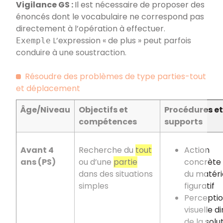
Vigilance GS
:
Il est nécessaire de proposer des
énoncés dont le vocabulaire ne correspond pas
directement à l’opération à effectuer.
L’expression «
de plus
» peut parfois
Exemple
conduire à une soustraction.
Résoudre des problèmes de type parties-tout
et déplacement
Âge/Niveau
Objectifs et
Procédures et
compétences
supports
Avant 4
Recherche du
tout
Action
ans (PS)
ou d’une
partie
concrète
dans des situations
du matéri
simples
figuratif
Percepti
visuelle d
de la solu