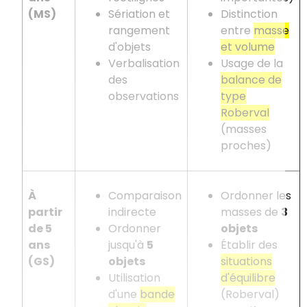
(MS)
Sériation et
Distinction
rangement
entre
masse
d'objets
et volume
Verbalisation
Usage de la
des
balance de
observations
type
Roberval
(masses
proches)
À
Comparaison
Ordonner les
partir
indirecte
masses de
3
de 5
Ordonner
objets
ans
jusqu'à
5
Établir des
(GS)
objets
situations
Utilisation
d'équilibre
d'une
bande
(Roberval)