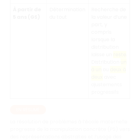
À partir de
Détermination
Recherche de
5 ans (GS)
du tout
la valeur d’une
part, y
compris
lorsque la
distribution
laisse un
reste
.
Distribution
un
à un
ou
deux à
deux
avec
ajustements
progressifs
EN RÉSUMÉ
La résolution de problèmes à l’école maternelle
progresse de la manipulation concrète (PS) vers
des représentations abstraites et l’usage des