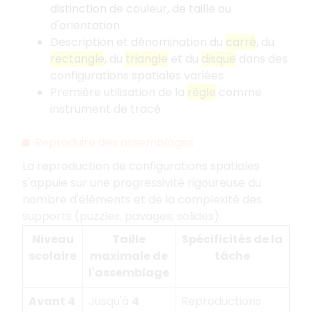
distinction de couleur, de taille ou
d'orientation
Description et dénomination du
carré
, du
rectangle
, du
triangle
et du
disque
dans des
configurations spatiales variées
Première utilisation de la
règle
comme
instrument de tracé
Reproduire des assemblages
La reproduction de configurations spatiales
s'appuie sur une progressivité rigoureuse du
nombre d'éléments et de la complexité des
supports (puzzles, pavages, solides).
Niveau
Taille
Spécificités de la
scolaire
maximale de
tâche
l'assemblage
Avant 4
Jusqu'à
4
Reproductions