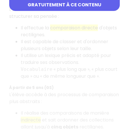
À partir de 4 ans (MS)
GRATUITEMENT À CE CONTENU
L'élève commence à verbaliser ses actions et à
structurer sa pensée
:
Il effectue la
comparaison directe
d'objets
rectilignes.
Il est capable de classer et d'ordonner
plusieurs objets selon leur taille.
Il utilise un lexique précis et adapté pour
traduire ses observations.
«
plus long que
», «
plus court
Vocabulaire
que
» ou «
de même longueur que
».
À partir de 5 ans (GS)
L'élève accède à des processus de comparaison
plus abstraits
:
Il réalise des comparaisons de manière
indirecte
et sait ordonner des collections
allant jusqu'à
cinq objets
rectilignes.