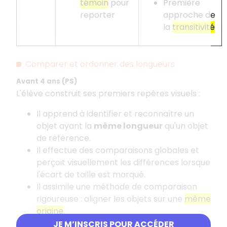
témoin
pour
Première
reporter
approche de
la
transitivité
Comparer et ordonner des longueurs
Avant 4 ans (PS)
L'élève construit ses premiers repères visuels
:
Il apprend à identifier et reconnaître un
objet ayant la
même longueur
qu'un objet
de référence.
Il effectue des comparaisons globales et
perçoit visuellement les différences lorsque
l'écart de taille est marqué.
Il assimile une méthode de comparaison
rigoureuse
: aligner les objets sur une
même
origine
.
JE M’INSCRIS POUR ACCÉDER