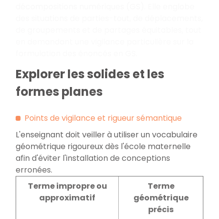
décompositions numériques (GS). Elle englobe
des situations de parties-tout, de déplacements,
de groupements et de partages équitables, tout
en demandant une vigilance particulière sur la
formulation des énoncés en GS.
Explorer les solides et les
formes planes
Points de vigilance et rigueur sémantique
L'enseignant doit veiller à utiliser un vocabulaire
géométrique rigoureux dès l'école maternelle
afin d'éviter l'installation de conceptions
erronées.
Terme impropre ou
Terme
approximatif
géométrique
précis