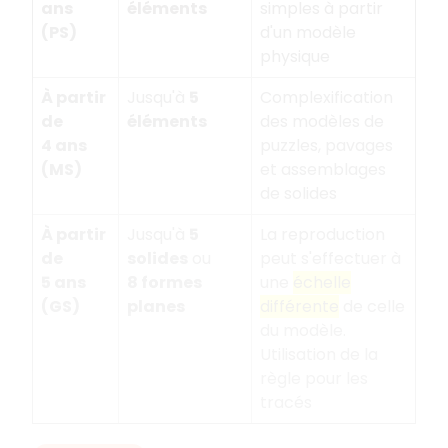
ans
éléments
simples à partir
(PS)
d'un modèle
physique
À partir
Jusqu'à
5
Complexification
de
éléments
des modèles de
4
ans
puzzles, pavages
(MS)
et assemblages
de solides
À partir
Jusqu'à
5
La reproduction
de
solides
ou
peut s'effectuer à
5
ans
8
formes
une
échelle
(GS)
planes
différente
de celle
du modèle.
Utilisation de la
règle pour les
tracés