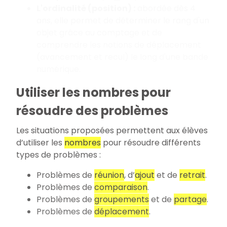
L'ordinalité (position)
:
abordée dès 4
ans, elle permet de déterminer le rang d'un
objet grâce au comptage et de
comprendre les notions de déplacement
(avancement et recul) le long d'une bande
numérique.
Utiliser les nombres pour
résoudre des problèmes
Les situations proposées permettent aux élèves
d’utiliser les
nombres
pour résoudre différents
types de problèmes
:
Problèmes de
réunion
, d’
ajout
et de
retrait
.
Problèmes de
comparaison
.
Problèmes de
groupements
et de
partage
.
Problèmes de
déplacement
.