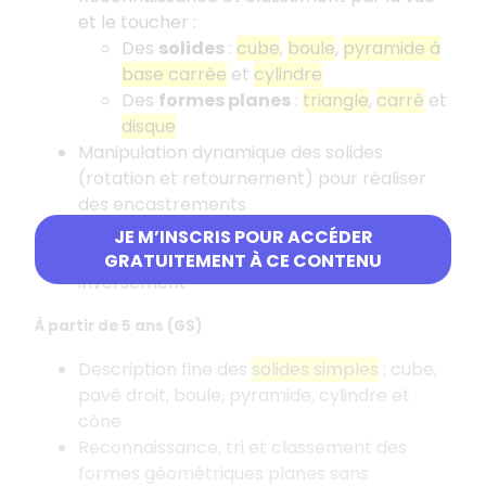
et le toucher
:
Des
solides
:
cube
,
boule
,
pyramide à
base carrée
et
cylindre
Des
formes planes
:
triangle
,
carré
et
disque
Manipulation dynamique des solides
(rotation et retournement) pour réaliser
des encastrements
Activités liées aux
empreintes d'objets
:
JE M’INSCRIS POUR ACCÉDER
associer un solide à son empreinte plane et
GRATUITEMENT À CE CONTENU
inversement
À partir de 5 ans (GS)
Description fine des
solides simples
: cube,
pavé droit, boule, pyramide, cylindre et
cône
Reconnaissance, tri et classement des
formes géométriques planes sans