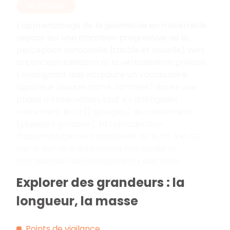
EN RÉSUMÉ
L'apprentissage de la géométrie en maternelle
repose sur une transition progressive de la
perception sensorielle (tactile et visuelle) vers
la conceptualisation et la verbalisation précise.
L'enseignant doit introduire un vocabulaire
rigoureux (disque, carré, sommet) après une
phase d'observation, tout en distinguant
clairement le tri (2 groupes) du classement
(plusieurs groupes). La reproduction
d'assemblages se complexifie de la PS à la GS
par le nombre d'éléments manipulés et
l'introduction de changements d'échelle.
Explorer des grandeurs : la
longueur, la masse
Points de vigilance