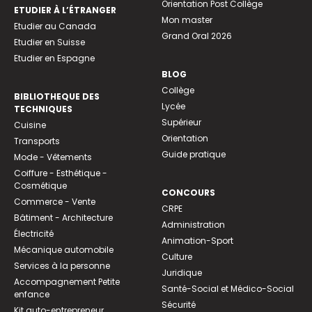
Orientation Post Collège
ETUDIER À L’ÉTRANGER
Mon master
Etudier au Canada
Grand Oral 2026
Etudier en Suisse
Etudier en Espagne
BLOG
Collège
BIBLIOTHEQUE DES
Lycée
TECHNIQUES
Supérieur
Cuisine
Orientation
Transports
Guide pratique
Mode - Vêtements
Coiffure - Esthétique -
Cosmétique
CONCOURS
Commerce - Vente
CRPE
Bâtiment - Architecture
Administration
Électricité
Animation-Sport
Mécanique automobile
Culture
Services à la personne
Juridique
Accompagnement Petite
Santé-Social et Médico-Social
enfance
Sécurité
Kit auto-entrepreneur