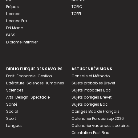
Prépas
TOEIC
Licence
TOEFL
Licence Pro
DN Made
PASS
Diplome infirmier
BIBLIOTHEQUE DES SAVOIRS
ASTUCES RÉVISIONS
Droit-Economie-Gestion
Conseils et Méthodo
Littérature-Sciences Humaines
Sujets probables Brevet
Sciences
Sujets Probables Bac
Arts-Design-Spectacle
Sujets corrigés Brevet
Santé
Sujets corrigés Bac
Social
Corrigés Bac de Français
Sport
Calendrier Parcoursup 2026
Langues
Calendrier vacances scolaires
Orientation Post Bac