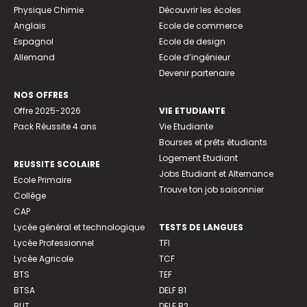
Physique Chimie
Découvrir les écoles
Anglais
Ecole de commerce
Espagnol
Ecole de design
Allemand
Ecole d’ingénieur
Devenir partenaire
NOS OFFRES
Offre 2025-2026
VIE ETUDIANTE
Pack Réussite 4 ans
Vie Etudiante
Bourses et prêts étudiants
Logement Etudiant
REUSSITE SCOLAIRE
Jobs Etudiant et Alternance
Ecole Primaire
Trouve ton job saisonnier
Collège
CAP
Lycée général et technologique
TESTS DE LANGUES
Lycée Professionnel
TFI
Lycée Agricole
TCF
BTS
TEF
BTSA
DELF B1
BUT
DELF B2