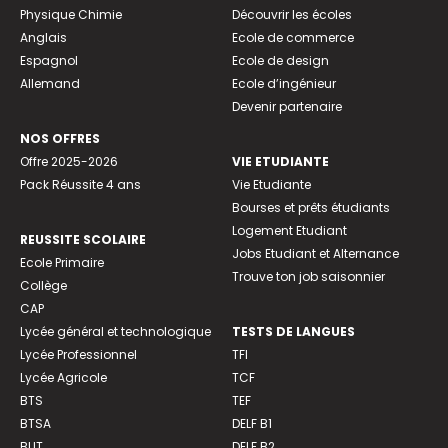
Physique Chimie
Découvrir les écoles
Anglais
Ecole de commerce
Espagnol
Ecole de design
Allemand
Ecole d’ingénieur
Devenir partenaire
NOS OFFRES
Offre 2025-2026
VIE ETUDIANTE
Pack Réussite 4 ans
Vie Etudiante
Bourses et prêts étudiants
Logement Etudiant
REUSSITE SCOLAIRE
Jobs Etudiant et Alternance
Ecole Primaire
Trouve ton job saisonnier
Collège
CAP
Lycée général et technologique
TESTS DE LANGUES
Lycée Professionnel
TFI
Lycée Agricole
TCF
BTS
TEF
BTSA
DELF B1
BUT
DELF B2