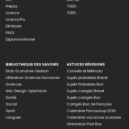
Prépas
TOEIC
Licence
TOEFL
Licence Pro
DN Made
PASS
Diplome infirmier
BIBLIOTHEQUE DES SAVOIRS
ASTUCES RÉVISIONS
Droit-Economie-Gestion
Conseils et Méthodo
Littérature-Sciences Humaines
Sujets probables Brevet
Sciences
Sujets Probables Bac
Arts-Design-Spectacle
Sujets corrigés Brevet
Santé
Sujets corrigés Bac
Social
Corrigés Bac de Français
Sport
Calendrier Parcoursup 2026
Langues
Calendrier vacances scolaires
Orientation Post Bac