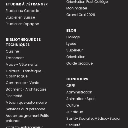
Orientation Post Collège
ETUDIER À L’ÉTRANGER
Mon master
Etudier au Canada
Grand Oral 2026
Etudier en Suisse
Etudier en Espagne
BLOG
Collège
BIBLIOTHEQUE DES
Lycée
TECHNIQUES
Supérieur
Cuisine
Orientation
Transports
Guide pratique
Mode - Vêtements
Coiffure - Esthétique -
Cosmétique
CONCOURS
Commerce - Vente
CRPE
Bâtiment - Architecture
Administration
Électricité
Animation-Sport
Mécanique automobile
Culture
Services à la personne
Juridique
Accompagnement Petite
Santé-Social et Médico-Social
enfance
Sécurité
Kit auto-entrepreneur