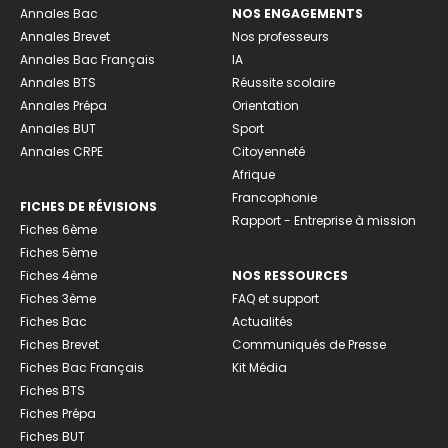
Annales Bac
NOS ENGAGEMENTS
Annales Brevet
Nos professeurs
Annales Bac Français
IA
Annales BTS
Réussite scolaire
Annales Prépa
Orientation
Annales BUT
Sport
Annales CRPE
Citoyenneté
Afrique
Francophonie
FICHES DE RÉVISIONS
Rapport - Entreprise à mission
Fiches 6ème
Fiches 5ème
Fiches 4ème
NOS RESSOURCES
Fiches 3ème
FAQ et support
Fiches Bac
Actualités
Fiches Brevet
Communiqués de Presse
Fiches Bac Français
Kit Média
Fiches BTS
Fiches Prépa
Fiches BUT