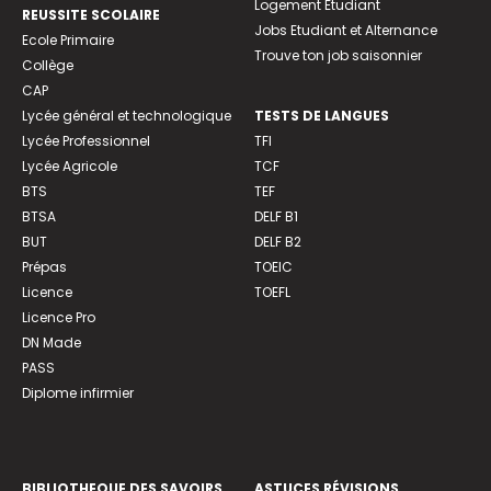
Logement Etudiant
REUSSITE SCOLAIRE
Jobs Etudiant et Alternance
Ecole Primaire
Trouve ton job saisonnier
Collège
CAP
Lycée général et technologique
TESTS DE LANGUES
Lycée Professionnel
TFI
Lycée Agricole
TCF
BTS
TEF
BTSA
DELF B1
BUT
DELF B2
Prépas
TOEIC
Licence
TOEFL
Licence Pro
DN Made
PASS
Diplome infirmier
BIBLIOTHEQUE DES SAVOIRS
ASTUCES RÉVISIONS