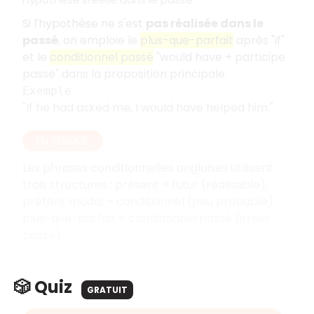
Si l'hypothèse ne s'est
pas réalisée dans le
passé
, on emploie le
plus-que-parfait
après "if"
et le
conditionnel passé
"would have + participe
passé" dans la proposition principale.
Exemple
"If he had asked me, I would have helped him."
EN RÉSUMÉ
Les phrases conditionnelles anglaises utilisent
trois structures : présent + futur (réalisable),
prétérit modal + conditionnel (peu probable),
plus-que-parfait + conditionnel passé (irréel
passé).
🎲 Quiz
GRATUIT