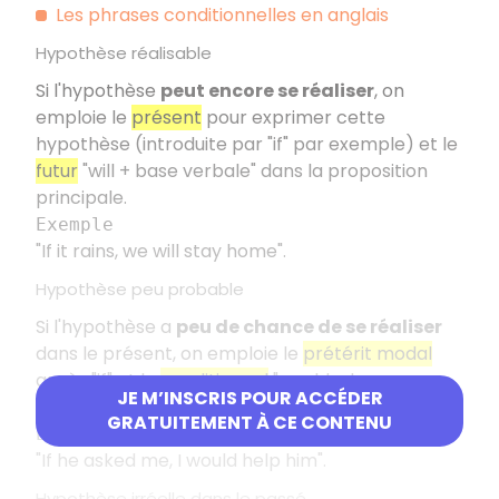
Les phrases conditionnelles en anglais
Hypothèse réalisable
Si l'hypothèse
peut encore se réaliser
, on
emploie le
présent
pour exprimer cette
hypothèse (introduite par "if" par exemple) et le
futur
"will + base verbale" dans la proposition
principale.
Exemple
"If it rains, we will stay home".
Hypothèse peu probable
Si l'hypothèse a
peu de chance de se réaliser
dans le présent, on emploie le
prétérit modal
après "if" et le
conditionnel
"would + base
JE M’INSCRIS POUR ACCÉDER
verbale" dans la proposition principale.
GRATUITEMENT À CE CONTENU
Exemple
"If he asked me, I would help him".
Hypothèse irréelle dans le passé