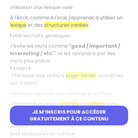
Utilisation d'un lexique varié
À l'écrit, comme à l'oral, j'apprends à utiliser un
lexique
et des
structures variées
.
Éviter les mots génériques
J'évite les mots comme
"good / important /
interesting / etc."
Je les remplace par des
mots plus précis.
Exemple
"This book was really a
page-turner
. I could not
put it down".
Formation de mots avec préfixes et suffixes
J'apprends à utiliser
préfixes
et
suffixes
pour
former d'autres mots et améliorer mon
JE M’INSCRIS POUR ACCÉDER
vocabulaire.
GRATUITEMENT À CE CONTENU
Suffixes
Mot de base
Avec suffixe