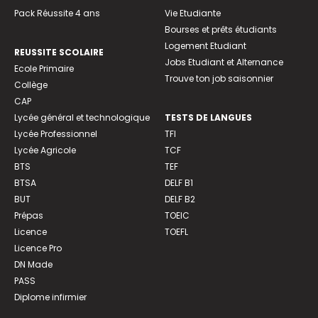
Pack Réussite 4 ans
Vie Etudiante
Bourses et prêts étudiants
Logement Etudiant
REUSSITE SCOLAIRE
Jobs Etudiant et Alternance
Ecole Primaire
Trouve ton job saisonnier
Collège
CAP
Lycée général et technologique
TESTS DE LANGUES
Lycée Professionnel
TFI
Lycée Agricole
TCF
BTS
TEF
BTSA
DELF B1
BUT
DELF B2
Prépas
TOEIC
Licence
TOEFL
Licence Pro
DN Made
PASS
Diplome infirmier