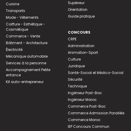
Supérieur
Cuisine
Orientation
Transports
Guide pratique
Mode - Vêtements
Coiffure - Esthétique -
Cosmétique
CONCOURS
Commerce - Vente
CRPE
Bâtiment - Architecture
Administration
Électricité
Animation-Sport
Mécanique automobile
Culture
Services à la personne
Juridique
Accompagnement Petite
Santé-Social et Médico-Social
enfance
Sécurité
Kit auto-entrepreneur
Technique
Ingénieur Post-Bac
Ingénieur Maroc
Commerce Post-Bac
Commerce Admission Parallèle
Commerce Maroc
IEP Concours Commun