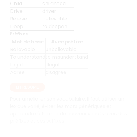
Child
childhood
Drive
driver
Believe
believable
Deep
to deepen
Préfixes
Mot de base
Avec préfixe
Believable
unbelievable
To understand
to misunderstand
Legal
illegal
Agree
disagree
EN RÉSUMÉ
Pour améliorer son vocabulaire, il faut utiliser un
lexique varié, éviter les mots génériques et
apprendre à former de nouveaux mots avec des
préfixes et des suffixes.