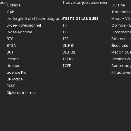
sion
Trouve ton job saisonnier
Collège
Cuisine
CAP
Transports
Lycée général et technologique
TESTS DE LANGUES
Mode - Vê
Lycée Professionnel
TFI
Coiffure -
Lycée Agricole
TCF
Commerce 
BTS
TEF
Bâtiment -
BTSA
DELF B1
Électricité
BUT
DELF B2
Mécanique
Prépas
TOEIC
Services à
Licence
TOEFL
Accompagn
Licence Pro
Kit auto-e
DN Made
PASS
Diplome infirmier