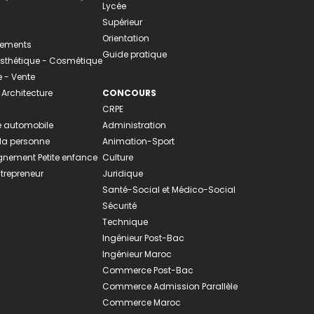
Lycée
Supérieur
Orientation
tements
Guide pratique
 Esthétique - Cosmétique
- Vente
 Architecture
CONCOURS
CRPE
 automobile
Administration
 la personne
Animation-Sport
ement Petite enfance
Culture
ntrepreneur
Juridique
Santé-Social et Médico-Social
Sécurité
Technique
Ingénieur Post-Bac
Ingénieur Maroc
Commerce Post-Bac
Commerce Admission Parallèle
Commerce Maroc