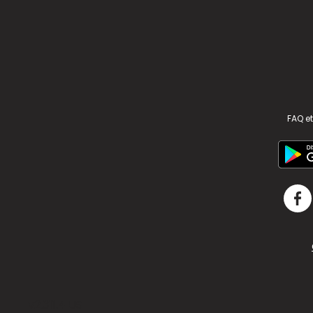
FAQ et
v2.311.4 US