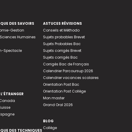
EQUE DES SAVOIRS
ASTUCES RÉVISIONS
nomie-Gestion
Conseils et Méthodo
e-Sciences Humaines
Sujets probables Brevet
Sujets Probables Bac
n-Spectacle
Sujets corrigés Brevet
Sujets corrigés Bac
Corrigés Bac de Français
Calendrier Parcoursup 2026
Calendrier vacances scolaires
Orientation Post Bac
Orientation Post Collège
 L’ÉTRANGER
Mon master
u Canada
Grand Oral 2026
Suisse
 Espagne
BLOG
Collège
EQUE DES TECHNIQUES