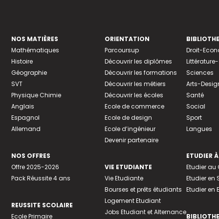
NOS MATIÈRES
ORIENTATION
BIBLIOTH
Mathématiques
Parcoursup
Droit-Eco
Histoire
Découvrir les diplômes
Littératur
Géographie
Découvrir les formations
Sciences
SVT
Découvrir les métiers
Arts-Desig
Physique Chimie
Découvrir les écoles
Santé
Anglais
Ecole de commerce
Social
Espagnol
Ecole de design
Sport
Allemand
Ecole d’ingénieur
Langues
Devenir partenaire
NOS OFFRES
ETUDIER À
Offre 2025-2026
VIE ETUDIANTE
Etudier a
Pack Réussite 4 ans
Vie Etudiante
Etudier en 
Bourses et prêts étudiants
Etudier en
Logement Etudiant
REUSSITE SCOLAIRE
Jobs Etudiant et Alternance
Ecole Primaire
BIBLIOTH