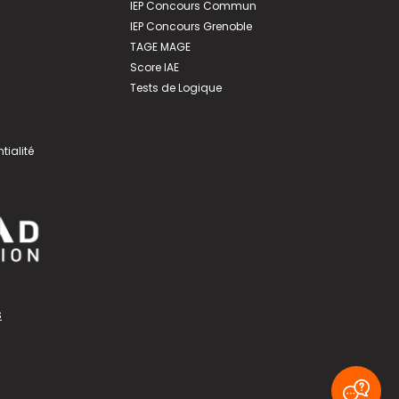
IEP Concours Commun
IEP Concours Grenoble
TAGE MAGE
Score IAE
Tests de Logique
tialité
s