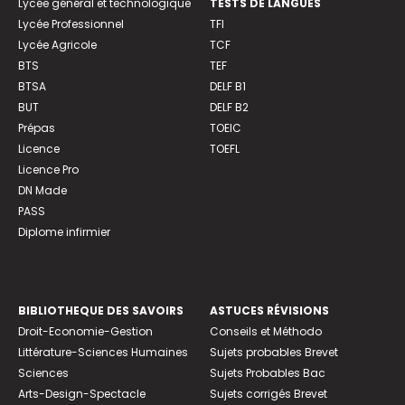
Lycée général et technologique
TESTS DE LANGUES
Lycée Professionnel
TFI
Lycée Agricole
TCF
BTS
TEF
BTSA
DELF B1
BUT
DELF B2
Prépas
TOEIC
Licence
TOEFL
Licence Pro
DN Made
PASS
Diplome infirmier
BIBLIOTHEQUE DES SAVOIRS
ASTUCES RÉVISIONS
Droit-Economie-Gestion
Conseils et Méthodo
Littérature-Sciences Humaines
Sujets probables Brevet
Sciences
Sujets Probables Bac
Arts-Design-Spectacle
Sujets corrigés Brevet