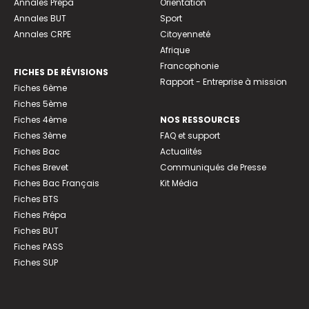
Annales Prépa
Orientation
Annales BUT
Sport
Annales CRPE
Citoyenneté
Afrique
Francophonie
FICHES DE RÉVISIONS
Rapport - Entreprise à mission
Fiches 6ème
Fiches 5ème
Fiches 4ème
NOS RESSOURCES
Fiches 3ème
FAQ et support
Fiches Bac
Actualités
Fiches Brevet
Communiqués de Presse
Fiches Bac Français
Kit Média
Fiches BTS
Fiches Prépa
Fiches BUT
Fiches PASS
Fiches SUP