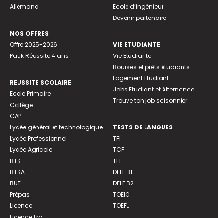
Allemand
Ecole d’ingénieur
Devenir partenaire
NOS OFFRES
Offre 2025-2026
VIE ETUDIANTE
Pack Réussite 4 ans
Vie Etudiante
Bourses et prêts étudiants
Logement Etudiant
REUSSITE SCOLAIRE
Jobs Etudiant et Alternance
Ecole Primaire
Trouve ton job saisonnier
Collège
CAP
Lycée général et technologique
TESTS DE LANGUES
Lycée Professionnel
TFI
Lycée Agricole
TCF
BTS
TEF
BTSA
DELF B1
BUT
DELF B2
Prépas
TOEIC
Licence
TOEFL
Licence Pro