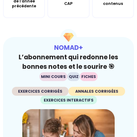
de l'année
CAP
contenus
précédente
NOMAD+
L’abonnement qui redonne les
bonnes notes et le sourire 🎯
MINI COURS
QUIZ
FICHES
EXERCICES CORRIGÉS
ANNALES CORRIGÉES
EXERCICES INTERACTIFS