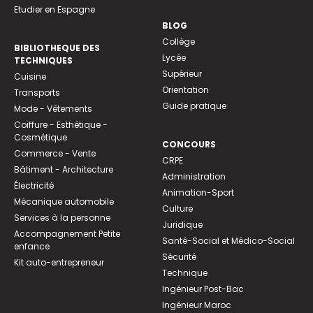
Etudier en Espagne
BLOG
Collège
BIBLIOTHEQUE DES
Lycée
TECHNIQUES
Supérieur
Cuisine
Orientation
Transports
Guide pratique
Mode - Vêtements
Coiffure - Esthétique -
Cosmétique
CONCOURS
Commerce - Vente
CRPE
Bâtiment - Architecture
Administration
Électricité
Animation-Sport
Mécanique automobile
Culture
Services à la personne
Juridique
Accompagnement Petite
Santé-Social et Médico-Social
enfance
Sécurité
Kit auto-entrepreneur
Technique
Ingénieur Post-Bac
Ingénieur Maroc