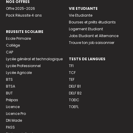
NOS OFFRES
Offre 2025-2026
VIE ETUDIANTE
Pack Réussite 4 ans
Vie Etudiante
Bourses et prêts étudiants
Logement Etudiant
REUSSITE SCOLAIRE
Jobs Etudiant et Alternance
Ecole Primaire
Trouve ton job saisonnier
Collège
CAP
Lycée général et technologique
TESTS DE LANGUES
Lycée Professionnel
TFI
Lycée Agricole
TCF
BTS
TEF
BTSA
DELF B1
BUT
DELF B2
Prépas
TOEIC
Licence
TOEFL
Licence Pro
DN Made
PASS