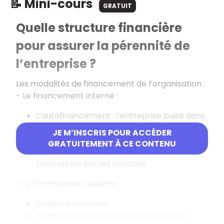
📝 Mini-cours
GRATUIT
Quelle structure financière
pour assurer la pérennité de
l’entreprise ?
Les modalités de financement de l’organisation :
- Le financement interne :
L’autofinancement : l’entreprise puise dans
ses disponibilités.
JE M’INSCRIS POUR ACCÉDER
Apports personnels des associés en
GRATUITEMENT À CE CONTENU
compte courant : prêt accordé à
l’entreprise par les associés.
- Le financement externe :
Emprunt bancaire.
Augmentation du capital : actionnaires