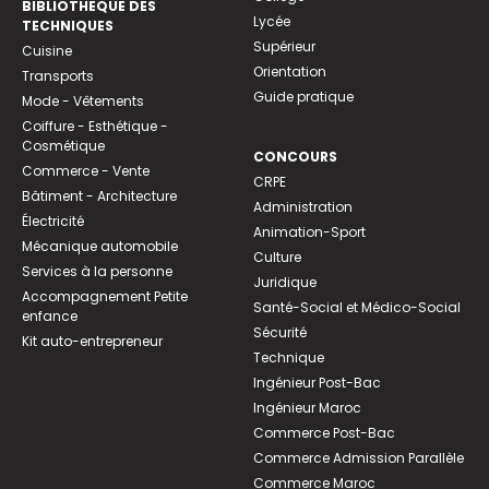
BIBLIOTHEQUE DES
Lycée
TECHNIQUES
Supérieur
Cuisine
Orientation
Transports
Guide pratique
Mode - Vêtements
Coiffure - Esthétique -
Cosmétique
CONCOURS
Commerce - Vente
CRPE
Bâtiment - Architecture
Administration
Électricité
Animation-Sport
Mécanique automobile
Culture
Services à la personne
Juridique
Accompagnement Petite
Santé-Social et Médico-Social
enfance
Sécurité
Kit auto-entrepreneur
Technique
Ingénieur Post-Bac
Ingénieur Maroc
Commerce Post-Bac
Commerce Admission Parallèle
Commerce Maroc