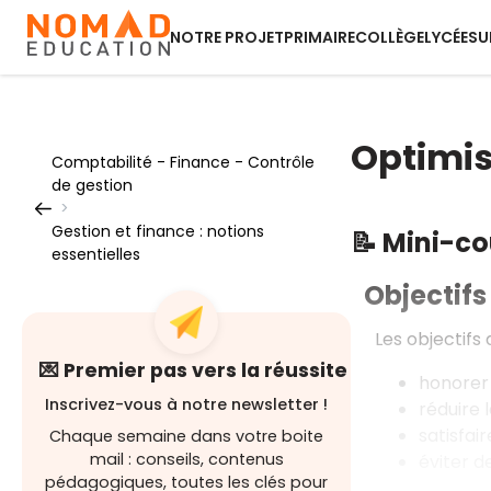
NOTRE PROJET
PRIMAIRE
COLLÈGE
LYCÉE
SU
Optimise
Comptabilité - Finance - Contrôle
de gestion
>
Gestion et finance : notions
📝 Mini-c
essentielles
Objectifs
Les objectifs 
💌 Premier pas vers la réussite
honorer 
Inscrivez-vous à notre newsletter !
réduire 
satisfai
Chaque semaine dans votre boite
mail : conseils, contenus
éviter d
pédagogiques, toutes les clés pour