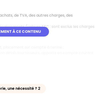
 achats, de TVA, des autres charges, des
décaissements (valeurs TTC
: sont exclus les charges
EMENT À CE CONTENU
ent, placement sur compte à terme ;
tation délais fournisseurs, apports en compte courant
rie, une nécessité ? 2