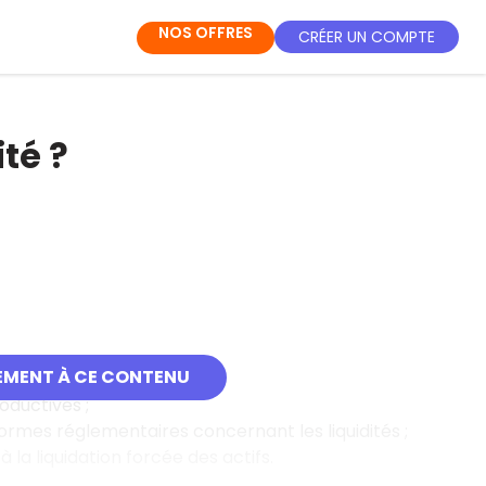
NOS OFFRES
CRÉER UN COMPTE
té ?
EMENT À CE CONTENU
tidienne et régulière ;
oductives ;
normes réglementaires concernant les liquidités ;
la liquidation forcée des actifs.