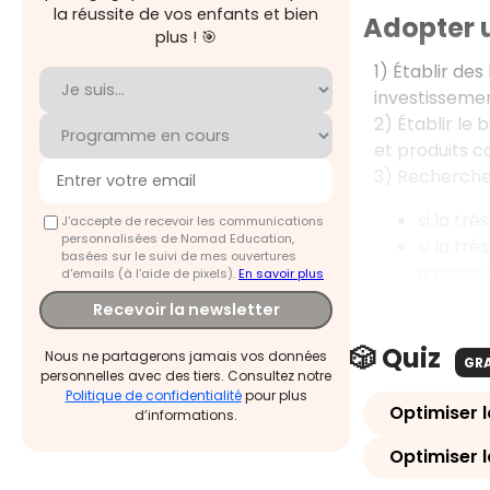
la réussite de vos enfants et bien
Adopter 
plus ! 🎯
1) Établir de
investissemen
2) Établir le
et produits c
3) Rechercher
si la tr
J'accepte de recevoir les communications
personnalisées de Nomad Education,
si la tr
basées sur le suivi de mes ouvertures
d’associ
d'emails (à l’aide de pixels).
En savoir plus
Recevoir la newsletter
🎲 Quiz
Nous ne partagerons jamais vos données
GR
personnelles avec des tiers. Consultez notre
Politique de confidentialité
pour plus
Optimiser l
d’informations.
Optimiser l