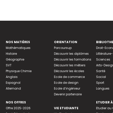
NOS MATIÈRES
ORIENTATION
BIBLIOTH
Mathématiques
Parcoursup
Droit-Eco
Histoire
Découvrir les diplômes
Littératur
Géographie
Découvrir les formations
Sciences
SVT
Découvrir les métiers
Arts-Desig
Physique Chimie
Découvrir les écoles
Santé
Anglais
Ecole de commerce
Social
Espagnol
Ecole de design
Sport
Allemand
Ecole d’ingénieur
Langues
Devenir partenaire
NOS OFFRES
ETUDIER À
Offre 2025-2026
VIE ETUDIANTE
Etudier a