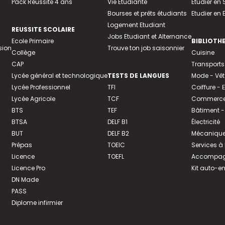
Pack Réussite 4 ans
Vie Etudiante
Etudier en 
Bourses et prêts étudiants
Etudier en
Logement Etudiant
REUSSITE SCOLAIRE
Jobs Etudiant et Alternance
Ecole Primaire
BIBLIOTH
sion
Trouve ton job saisonnier
Collège
Cuisine
CAP
Transports
Lycée général et technologique
TESTS DE LANGUES
Mode - Vê
Lycée Professionnel
TFI
Coiffure -
Lycée Agricole
TCF
Commerce 
BTS
TEF
Bâtiment -
BTSA
DELF B1
Électricité
BUT
DELF B2
Mécanique
Prépas
TOEIC
Services à
Licence
TOEFL
Accompagn
Licence Pro
Kit auto-e
DN Made
PASS
Diplome infirmier