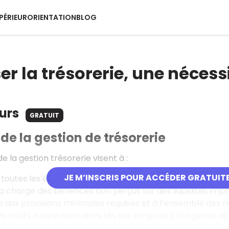
PÉRIEUR
ORIENTATION
BLOG
r la trésorerie, une nécessi
ours
GRATUIT
 de la gestion de trésorerie
de la gestion trésorerie visent à :
JE M’INSCRIS POUR ACCÉDER GRATUIT
toutes les échéances de sortie de trésorerie de façon quo
la charge des bénéfices non perçus sur des liquidités impr
re aux provisions minimales requises et à l’ensemble des 
es coûts supplémentaires liés aux emprunts d’urgence et à 