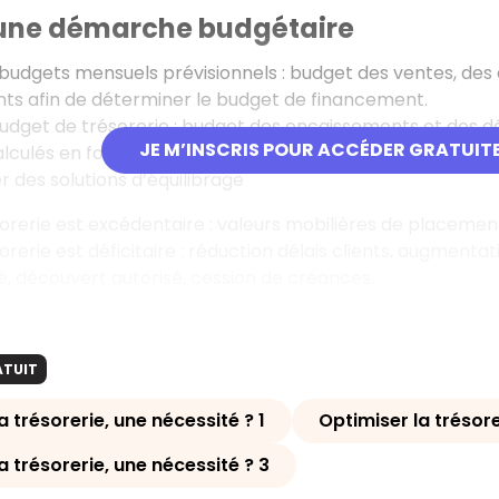
une démarche budgétaire
s budgets mensuels prévisionnels : budget des ventes, des
ts afin de déterminer le budget de financement.
 budget de trésorerie : budget des encaissements et des 
JE M’INSCRIS POUR ACCÉDER GRATUIT
alculés en fonction des dates de paiement)
 des solutions d’équilibrage
ésorerie est excédentaire : valeurs mobilières de placem
ésorerie est déficitaire : réduction délais clients, augmen
é, découvert autorisé, cession de créances.
ATUIT
a trésorerie, une nécessité ? 1
Optimiser la trésore
a trésorerie, une nécessité ? 3