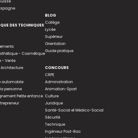
Suisse
 Espagne
BLOG
Collège
EQUE DES TECHNIQUES
Lycée
Supérieur
Orientation
tements
Guide pratique
 Esthétique - Cosmétique
- Vente
 Architecture
CONCOURS
CRPE
 automobile
Administration
 la personne
Animation-Sport
ement Petite enfance
Culture
ntrepreneur
Juridique
Santé-Social et Médico-Social
Sécurité
Technique
Ingénieur Post-Bac