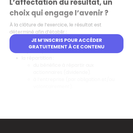
L’affectation du résultat, un
choix qui engage l’avenir ?
À la clôture de l’exercice, le résultat est
déterminé afin d’établir :
JE M’INSCRIS POUR ACCÉDER
le montant de l’impôt sur les sociétés.
GRATUITEMENT À CE CONTENU
la participation versée aux salariés.
la répartition :
du bénéfice à répartir aux
actionnaires (dividende).
à l’entreprise (par obligation et/ou
volontairement).