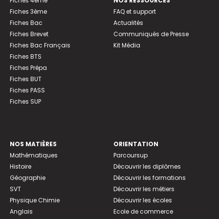
Fiches 4ème
NOS RESSOURCES
Fiches 3ème
FAQ et support
Fiches Bac
Actualités
Fiches Brevet
Communiqués de Presse
Fiches Bac Français
Kit Média
Fiches BTS
Fiches Prépa
Fiches BUT
Fiches PASS
Fiches SUP
NOS MATIÈRES
ORIENTATION
Mathématiques
Parcoursup
Histoire
Découvrir les diplômes
Géographie
Découvrir les formations
SVT
Découvrir les métiers
Physique Chimie
Découvrir les écoles
Anglais
Ecole de commerce