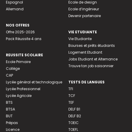
Espagnol
Ecole de design
Allemand
Ecole d’ingénieur
Devenir partenaire
NOS OFFRES
Offre 2025-2026
VIE ETUDIANTE
Pack Réussite 4 ans
Vie Etudiante
Bourses et prêts étudiants
Logement Etudiant
REUSSITE SCOLAIRE
Jobs Etudiant et Alternance
Ecole Primaire
Trouve ton job saisonnier
Collège
CAP
Lycée général et technologique
TESTS DE LANGUES
Lycée Professionnel
TFI
Lycée Agricole
TCF
BTS
TEF
BTSA
DELF B1
BUT
DELF B2
Prépas
TOEIC
Licence
TOEFL