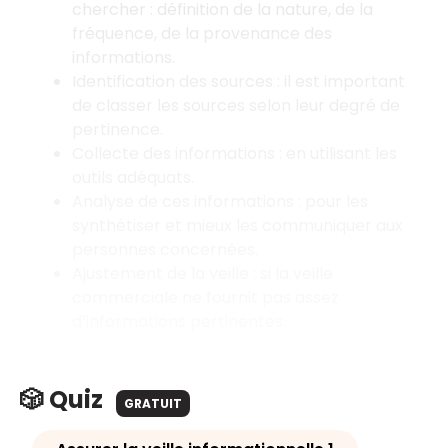
chercher : définition de la nature, de la
fréquence, de la provenance des
informations.
Identification des sources : il est important
de classer les sources selon leur degré de
pertinence.
Collecte des informations : en utilisant les
outils adéquats.
Analyse de ces informations : pour les
synthétiser et mieux les communiquer aux
personnes concernées.
Ajustement de la veille : si la veille
commerciale ne fournit pas assez
d’informations pertinentes.
🎲 Quiz
GRATUIT