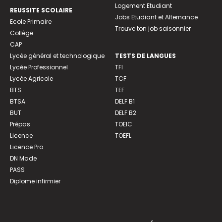
Logement Etudiant
REUSSITE SCOLAIRE
Jobs Etudiant et Alternance
Ecole Primaire
Trouve ton job saisonnier
Collège
CAP
Lycée général et technologique
TESTS DE LANGUES
Lycée Professionnel
TFI
Lycée Agricole
TCF
BTS
TEF
BTSA
DELF B1
BUT
DELF B2
Prépas
TOEIC
Licence
TOEFL
Licence Pro
DN Made
PASS
Diplome infirmier