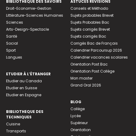
BIBLIOTHEQUE DES SAVOIRS
ASTUCES RÉVISIONS
Droit-Economie-Gestion
Conseils et Méthodo
Littérature-Sciences Humaines
Sujets probables Brevet
Sciences
Sujets Probables Bac
Arts-Design-Spectacle
Sujets corrigés Brevet
Santé
Sujets corrigés Bac
Social
Corrigés Bac de Français
Sport
Calendrier Parcoursup 2026
Langues
Calendrier vacances scolaires
Orientation Post Bac
Orientation Post Collège
ETUDIER À L’ÉTRANGER
Mon master
Etudier au Canada
Grand Oral 2026
Etudier en Suisse
Etudier en Espagne
BLOG
Collège
BIBLIOTHEQUE DES
Lycée
TECHNIQUES
Supérieur
Cuisine
Orientation
Transports