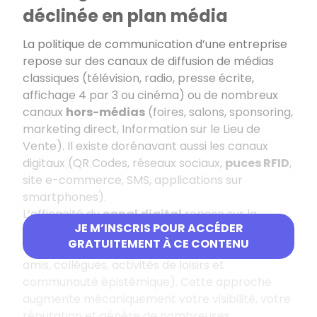
déclinée en plan média
La politique de communication d’une entreprise
repose sur des canaux de diffusion de médias
classiques (télévision, radio, presse écrite,
affichage 4 par 3 ou cinéma) ou de nombreux
canaux
hors-médias
(foires, salons, sponsoring,
marketing direct, Information sur le Lieu de
Vente). Il existe dorénavant aussi les canaux
digitaux (QR Codes, réseaux sociaux,
puces RFID
,
site e-commerce, SMS, applications sur
smartphones).
L’efficacité du
canal digital
repose sur la
JE M’INSCRIS POUR ACCÉDER
communication relationnelle réseau-clients qui
GRATUITEMENT À CE CONTENU
exploite l’entourage sur cinq cercles (famille,
amis, collègues, activités de loisirs et
communauté épistémique). Cette approche
augmente mécaniquement votre visibilité, votre
réputation et génère de nombreuses