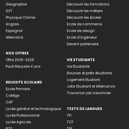
Géographie
Découvrir les formations
SVT
Découvrir les métiers
Physique Chimie
Découvrir les écoles
Anglais
Ecole de commerce
Espagnol
Ecole de design
Allemand
Ecole d’ingénieur
Devenir partenaire
NOS OFFRES
Offre 2025-2026
VIE ETUDIANTE
Pack Réussite 4 ans
Vie Etudiante
Bourses et prêts étudiants
Logement Etudiant
REUSSITE SCOLAIRE
Jobs Etudiant et Alternance
Ecole Primaire
Trouve ton job saisonnier
Collège
CAP
Lycée général et technologique
TESTS DE LANGUES
Lycée Professionnel
TFI
Lycée Agricole
TCF
BTS
TEF