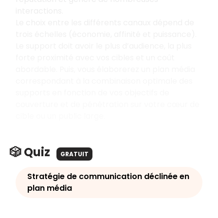
interactions.
Le choix entre les différents canaux dépend de
trois échelles (économie, affinité et puissance).
Le support doit avoir le plus d’audience, la plus
forte proximité avec vos cibles et un coût
abordable. Puis, vous élaborerez un plan média
correspondant à la combinaison optimale des
supports en fonction de vos objectifs de
couverture et de pénétration sur votre cœur de
cible ou un public large.
🎲 Quiz
GRATUIT
Stratégie de communication déclinée en
plan média