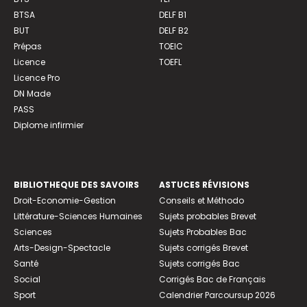
BTSA
DELF B1
BUT
DELF B2
Prépas
TOEIC
Licence
TOEFL
Licence Pro
DN Made
PASS
Diplome infirmier
BIBLIOTHEQUE DES SAVOIRS
ASTUCES RÉVISIONS
Droit-Economie-Gestion
Conseils et Méthodo
Littérature-Sciences Humaines
Sujets probables Brevet
Sciences
Sujets Probables Bac
Arts-Design-Spectacle
Sujets corrigés Brevet
Santé
Sujets corrigés Bac
Social
Corrigés Bac de Français
Sport
Calendrier Parcoursup 2026