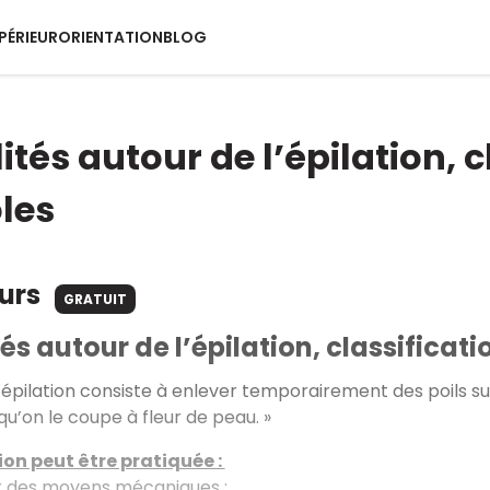
PÉRIEUR
ORIENTATION
BLOG
tés autour de l’épilation, c
les
ours
GRATUIT
és autour de l’épilation, classificatio
L’épilation consiste à enlever temporairement des poils sup
qu’on le coupe à fleur de peau. »
ion peut être pratiquée :
 des moyens mécaniques ;