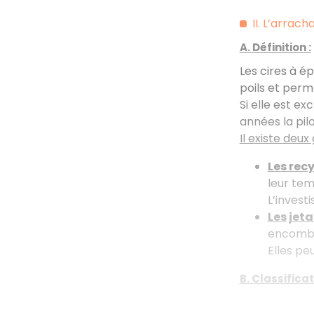
II. L’arrach
A. Définition :
Les cires à é
poils et perm
Si elle est ex
années la pilo
Il existe deux
Les rec
leur tem
L’invest
Les jet
encombr
Elles pe
B. Classifica