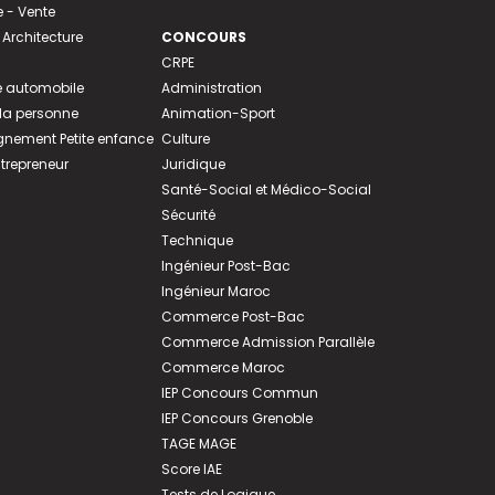
- Vente
 Architecture
CONCOURS
CRPE
 automobile
Administration
 la personne
Animation-Sport
ement Petite enfance
Culture
ntrepreneur
Juridique
Santé-Social et Médico-Social
Sécurité
Technique
Ingénieur Post-Bac
Ingénieur Maroc
Commerce Post-Bac
Commerce Admission Parallèle
Commerce Maroc
IEP Concours Commun
IEP Concours Grenoble
TAGE MAGE
Score IAE
Tests de Logique