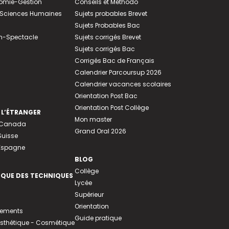
nomie-Gestion
Conseils et Méthodo
e-Sciences Humaines
Sujets probables Brevet
Sujets Probables Bac
n-Spectacle
Sujets corrigés Brevet
Sujets corrigés Bac
Corrigés Bac de Français
Calendrier Parcoursup 2026
Calendrier vacances scolaires
Orientation Post Bac
Orientation Post Collège
 L’ÉTRANGER
Mon master
u Canada
Grand Oral 2026
Suisse
 Espagne
BLOG
Collège
EQUE DES TECHNIQUES
Lycée
Supérieur
Orientation
tements
Guide pratique
 Esthétique - Cosmétique