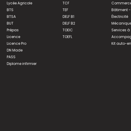
Lycée Agricole
TCF
Commerce 
BTS
TEF
Bâtiment -
BTSA
DELF B1
Électricité
BUT
DELF B2
Mécanique
Prépas
TOEIC
Services à
Licence
TOEFL
Accompagn
Licence Pro
Kit auto-e
DN Made
PASS
Diplome infirmier