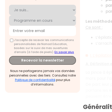
par
par
Les méthode
Ce sont :
L’épilat
J'accepte de recevoir les communications
L’arrac
personnalisées de Nomad Education,
basées sur le suivi de mes ouvertures
d'emails (à l’aide de pixels).
En savoir plus
I. L’épilatio
Recevoir la newsletter
A. Définition 
Nous ne partagerons jamais vos données
La pince à épi
personnelles avec des tiers. Consultez notre
mors pour l’a
Politique de confidentialité
pour plus
De part leur p
d’informations.
parfaire les é
peuvent être a
Généralit