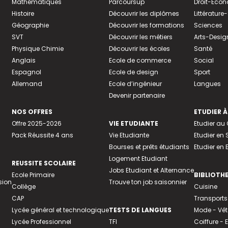
Mathématiques
Parcoursup
Droit-Eco
Histoire
Découvrir les diplômes
Littératur
Géographie
Découvrir les formations
Sciences
SVT
Découvrir les métiers
Arts-Desig
Physique Chimie
Découvrir les écoles
Santé
Anglais
Ecole de commerce
Social
Espagnol
Ecole de design
Sport
Allemand
Ecole d’ingénieur
Langues
Devenir partenaire
NOS OFFRES
ETUDIER À
Offre 2025-2026
VIE ETUDIANTE
Etudier a
Pack Réussite 4 ans
Vie Etudiante
Etudier en 
Bourses et prêts étudiants
Etudier en
Logement Etudiant
REUSSITE SCOLAIRE
Jobs Etudiant et Alternance
Ecole Primaire
BIBLIOTH
sion
Trouve ton job saisonnier
Collège
Cuisine
CAP
Transports
Lycée général et technologique
TESTS DE LANGUES
Mode - Vê
Lycée Professionnel
TFI
Coiffure -