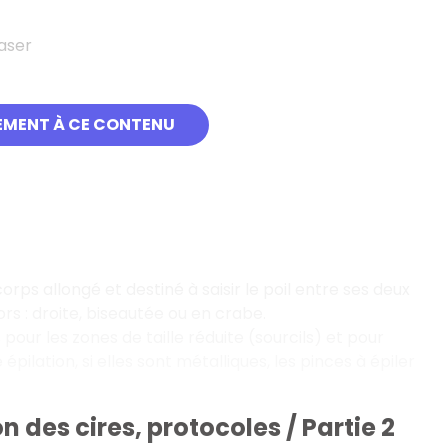
laser
EMENT À CE CONTENU
rps allongé et destiné à saisir le poil entre ses deux
rs : droite, biseautée ou en crabe.
 pour les zones de taille réduite (sourcils) et pour
épilation, si elles sont métalliques, les pinces à épiler
n des cires, protocoles / Partie 2