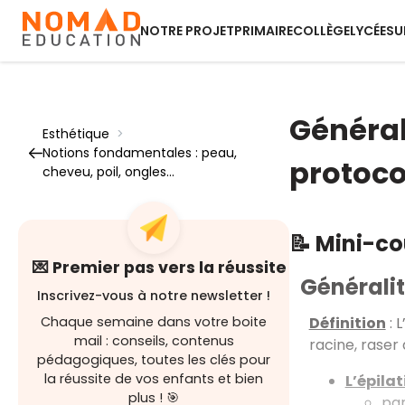
NOTRE PROJET
PRIMAIRE
COLLÈGE
LYCÉE
SU
Générali
Esthétique
>
Notions fondamentales : peau,
protoco
cheveu, poil, ongles...
📝 Mini-c
💌 Premier pas vers la réussite
Généralit
Inscrivez-vous à notre newsletter !
Définition
: 
Chaque semaine dans votre boite
mail : conseils, contenus
racine, raser 
pédagogiques, toutes les clés pour
la réussite de vos enfants et bien
L’épilat
plus ! 🎯
par