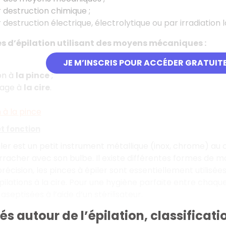
 destruction chimique ;
 destruction électrique, électrolytique ou par irradiation 
s d’épilation utilisant des moyens mécaniques :
JE M’INSCRIS POUR ACCÉDER GRATUIT
ion à
la pince
;
hage à
la cire
.
n à la pince
et fonction
ler est un petit instrument métallique (inox, chrome) au co
rracher avec son bulbe. Il existe différentes formes de mo
récision, les pinces à épiler sont essentiellement utilisées
pilations à la cire. Pour une hygiène parfaite entre chaque 
septisées à l’aide d’un stérilisateur.
és autour de l’épilation, classificatio