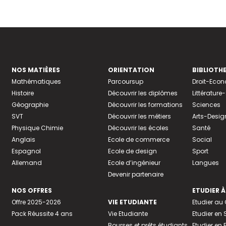
NOS MATIÈRES
ORIENTATION
BIBLIOTH
Mathématiques
Parcoursup
Droit-Eco
Histoire
Découvrir les diplômes
Littératur
Géographie
Découvrir les formations
Sciences
SVT
Découvrir les métiers
Arts-Desig
Physique Chimie
Découvrir les écoles
Santé
Anglais
Ecole de commerce
Social
Espagnol
Ecole de design
Sport
Allemand
Ecole d’ingénieur
Langues
Devenir partenaire
NOS OFFRES
ETUDIER À
Offre 2025-2026
VIE ETUDIANTE
Etudier a
Pack Réussite 4 ans
Vie Etudiante
Etudier en 
Bourses et prêts étudiants
Etudier en