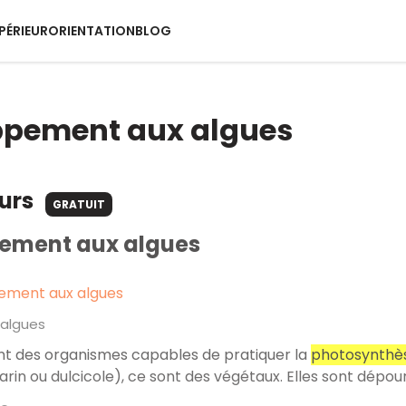
PÉRIEUR
ORIENTATION
BLOG
ppement aux algues
ours
GRATUIT
ement aux algues
ement aux algues
 algues
t des organismes capables de pratiquer la
photosynthè
in ou dulcicole), ce sont des végétaux. Elles sont dépourvu