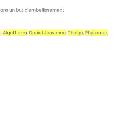
 dans un but d'embellissement
r
,
Algotherm
,
Daniel Jouvance
,
Thalgo
,
Phytomer
,