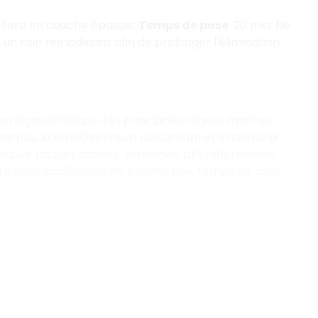
se fera en couche épaisse.
Temps de pose
20 min. Ne
 un soin remodelant afin de prolonger l'élimination
en algoesthétique. Les principales algues marines
 crispus, le Lithothamnium calcareum et la spiruline.
niques (acides aminés, vitamines, phytohormones,
ire avec application en couche fine, temps de pose