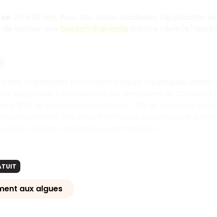
ose
20 à 30 min. Pour des zones localisées, l'application 
er de donner une
boisson drainante
à votre client(e) après
nt des organismes photosynthétiques aquatiques utilisés 
cus vésiculeux, l'Ulva lactuca, les Laminaires, le Chondrus
nnent 20% de matières minérales et 70% de matières orga
enveloppement à la boue marine suit un protocole simila
utes et boisson drainante recommandée.
ATUIT
ment aux algues