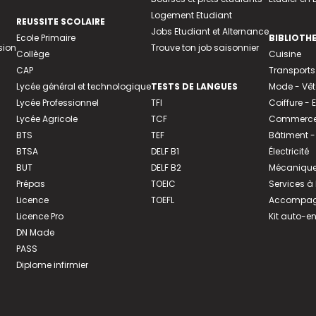
Logement Etudiant
REUSSITE SCOLAIRE
Jobs Etudiant et Alternance
Ecole Primaire
BIBLIOTH
sion
Trouve ton job saisonnier
Collège
Cuisine
CAP
Transports
Lycée général et technologique
TESTS DE LANGUES
Mode - Vê
Lycée Professionnel
TFI
Coiffure -
Lycée Agricole
TCF
Commerce 
BTS
TEF
Bâtiment -
BTSA
DELF B1
Électricité
BUT
DELF B2
Mécanique
Prépas
TOEIC
Services à
Licence
TOEFL
Accompagn
Licence Pro
Kit auto-e
DN Made
PASS
Diplome infirmier