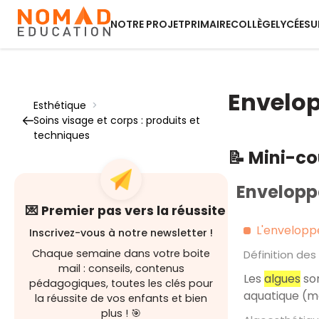
NOTRE PROJET
PRIMAIRE
COLLÈGE
LYCÉE
SU
Envelo
Esthétique
>
Soins visage et corps : produits et
techniques
📝 Mini-c
Envelopp
💌 Premier pas vers la réussite
L'envelopp
Inscrivez-vous à notre newsletter !
Chaque semaine dans votre boite
Définition des
mail : conseils, contenus
Les
algues
son
pédagogiques, toutes les clés pour
aquatique (mar
la réussite de vos enfants et bien
plus ! 🎯