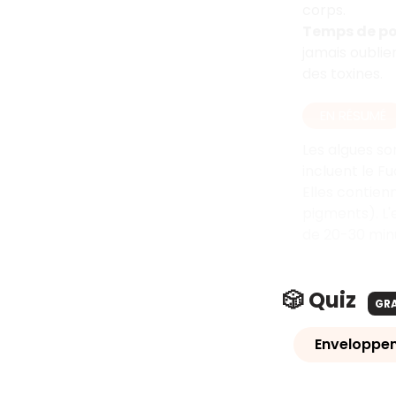
corps.
Temps de p
jamais oubli
des toxines.
EN RÉSUMÉ
Les algues so
incluent le Fu
Elles contie
pigments). L'
de 20-30 min
🎲 Quiz
GR
Enveloppe