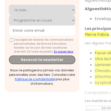
Algoesthétiq
Algoesthéti
Envelop
Les principa
Pierre Fabre
J'accepte de recevoir les communications
Les algues mar
personnalisées de Nomad Education,
basées sur le suivi de mes ouvertures
d'emails (à l’aide de pixels).
En savoir plus
Fucus vé
Ulva lac
Recevoir la newsletter
Laminai
Chondru
Nous ne partagerons jamais vos données
personnelles avec des tiers. Consultez notre
Lithoth
Politique de confidentialité
pour plus
La spirul
d’informations.
Composition d
Les matières m