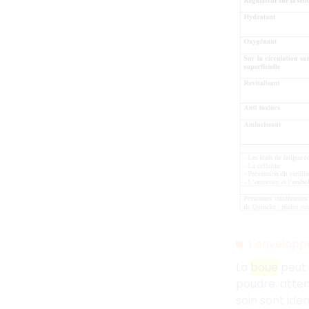
L'envelopp
La
boue
peut 
poudre, atten
soin sont ide