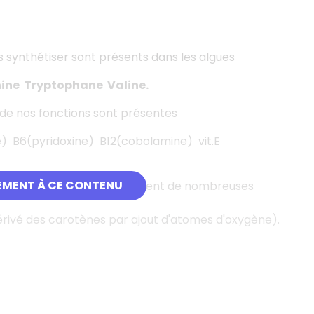
s synthétiser sont présents dans les algues
nine Tryptophane Valine.
 de nos fonctions sont présentes
de) B6(pyridoxine) B12(cobolamine) vit.E
EMENT À CE CONTENU
chez les végétaux notamment de nombreuses
érivé des carotènes par ajout d'atomes d'oxygène).