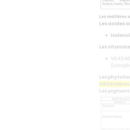
Les matières o
Les acides 
Isoleuc
Les vitamin
Vit.A(ré
(tocophé
Les phytoh
Gibbérellines
Les pigment