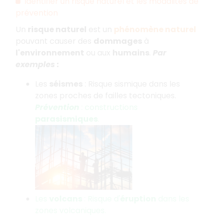
Identifier un risque naturel et les modalités de
prévention
Un
risque naturel
est un
phénomène naturel
pouvant causer des
dommages
à
l'environnement
ou aux
humains
.
Par
exemples :
Les
séismes
: Risque sismique dans les
zones proches de failles tectoniques.
Prévention
: constructions
parasismiques
.
Les
volcans
: Risque d'
éruption
dans les
zones volcaniques.