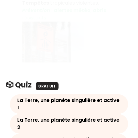
Tempêtes
tropicales violentes.
Prévention
:
alertes météo
,
abris
résistants.
🎲 Quiz
GRATUIT
La Terre, une planète singulière et active
1
La Terre, une planète singulière et active
2