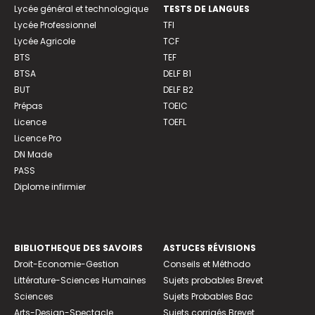
Lycée général et technologique
TESTS DE LANGUES
Lycée Professionnel
TFI
Lycée Agricole
TCF
BTS
TEF
BTSA
DELF B1
BUT
DELF B2
Prépas
TOEIC
Licence
TOEFL
Licence Pro
DN Made
PASS
Diplome infirmier
BIBLIOTHEQUE DES SAVOIRS
ASTUCES RÉVISIONS
Droit-Economie-Gestion
Conseils et Méthodo
Littérature-Sciences Humaines
Sujets probables Brevet
Sciences
Sujets Probables Bac
Arts-Design-Spectacle
Sujets corrigés Brevet