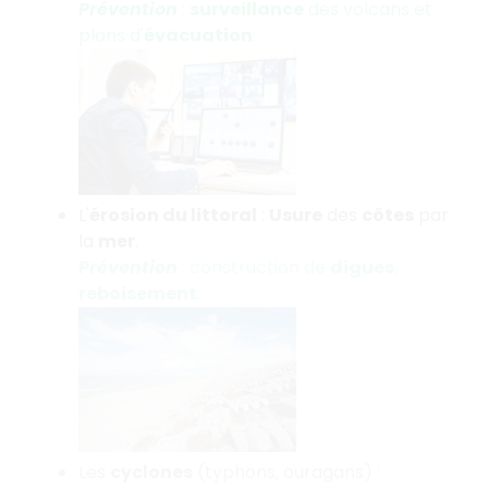
Prévention
:
surveillance
des volcans et
plans d'
évacuation
.
L'
érosion du littoral
:
Usure
des
côtes
par
la
mer
.
Prévention
: construction de
digues
,
reboisement
.
Les
cyclones
(typhons, ouragans) :