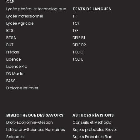
CAP
Lycée général et technologique
TESTS DE LANGUES
Lycée Professionnel
TFI
Lycée Agricole
TCF
BTS
TEF
BTSA
DELF B1
BUT
DELF B2
Prépas
TOEIC
Licence
TOEFL
Licence Pro
DN Made
PASS
Diplome infirmier
BIBLIOTHEQUE DES SAVOIRS
ASTUCES RÉVISIONS
Droit-Economie-Gestion
Conseils et Méthodo
Littérature-Sciences Humaines
Sujets probables Brevet
Sciences
Sujets Probables Bac