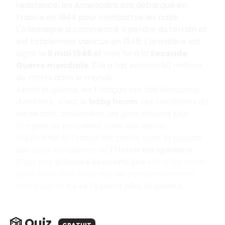
résistance, les Américains ont débarqué en
France en 1944 pour combattre les nazis.
L'Allemagne a commencé à perdre du terrain et
est totalement vaincue en 1945. L'armistice est
signé le
8 mai 1945
et met fin à la
Seconde
Guerre mondiale
. Elle a fait environ 60 millions
de morts dans le monde.
Après la guerre, les Français ont fait beaucoup
d'enfants : c'est le
baby boom
. Les conditions de
vie se sont améliorées, les gens avaient plus
d'argent et pouvaient avoir des loisirs.
Aujourd'hui, la France fait partie avec la plupart
des pays européens de
l'Union européenne.
C'est une
alliance économique
entre les pays
qui a été créée pour que les pays collaborent
entre eux et
ne se fassent plus la guerre.
🎲 Quiz