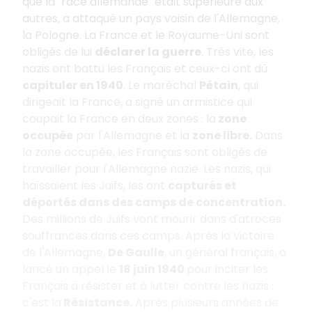
que la "race allemande" était supérieure aux
autres, a attaqué un pays voisin de l'Allemagne,
la Pologne. La France et le Royaume-Uni sont
obligés de lui
déclarer la guerre
. Très vite, les
nazis ont battu les Français et ceux-ci ont dû
capituler en 1940
. Le maréchal
Pétain
, qui
dirigeait la France, a signé un armistice qui
coupait la France en deux zones : la
zone
occupée
par l'Allemagne et la
zone libre.
Dans
la zone occupée, les Français sont obligés de
travailler pour l'Allemagne nazie. Les nazis, qui
haïssaient les Juifs, les ont
capturés et
déportés dans des camps de concentration.
Des millions de Juifs vont mourir dans d'atroces
souffrances dans ces camps. Après la victoire
de l'Allemagne,
De Gaulle
, un général français, a
lancé un appel le
18 juin 1940
pour inciter les
Français à résister et à lutter contre les nazis :
c'est la
Résistance.
Après plusieurs années de