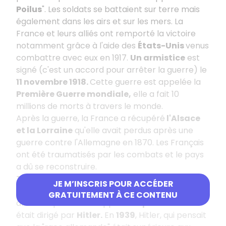
Poilus
". Les soldats se battaient sur terre mais
également dans les airs et sur les mers. La
France et leurs alliés ont remporté la victoire
notamment grâce à l'aide des
États-Unis
venus
combattre avec eux en 1917.
Un armistice
est
signé (c'est un accord pour arrêter la guerre) le
11 novembre 1918.
Cette guerre est appelée la
Première Guerre mondiale,
elle a fait 10
millions de morts à travers le monde.
Après la guerre, la France a récupéré
l'Alsace
et la Lorraine
qu'elle avait perdus après une
guerre contre l'Allemagne en 1870. Les Français
ont été traumatisés par les combats et le pays
a dû se reconstruire.
Toutefois,
en Allemagne
, un parti politique qui
JE M’INSCRIS POUR ACCÉDER
vantait le
racisme
et la
haine des Juifs
, est
GRATUITEMENT À CE CONTENU
arrivé au pouvoir. Il s'appelait le
parti nazi
et
était dirigé par
Hitler.
En
1939
, Hitler, qui pensait