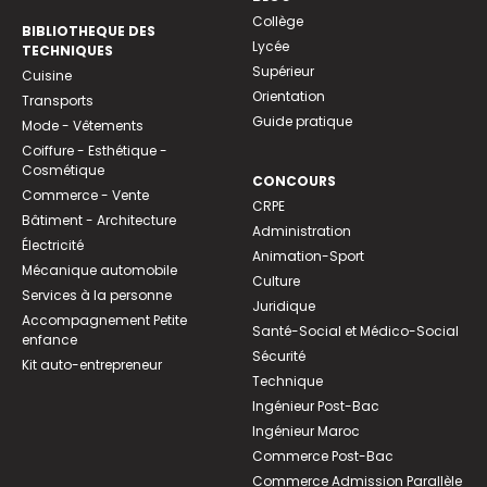
Collège
BIBLIOTHEQUE DES
Lycée
TECHNIQUES
Supérieur
Cuisine
Orientation
Transports
Guide pratique
Mode - Vêtements
Coiffure - Esthétique -
Cosmétique
CONCOURS
Commerce - Vente
CRPE
Bâtiment - Architecture
Administration
Électricité
Animation-Sport
Mécanique automobile
Culture
Services à la personne
Juridique
Accompagnement Petite
Santé-Social et Médico-Social
enfance
Sécurité
Kit auto-entrepreneur
Technique
Ingénieur Post-Bac
Ingénieur Maroc
Commerce Post-Bac
Commerce Admission Parallèle