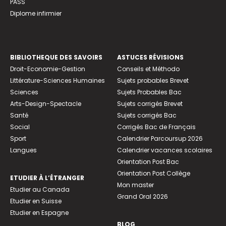
PASS
Diplome infirmier
BIBLIOTHEQUE DES SAVOIRS
ASTUCES RÉVISIONS
Droit-Economie-Gestion
Conseils et Méthodo
Littérature-Sciences Humaines
Sujets probables Brevet
Sciences
Sujets Probables Bac
Arts-Design-Spectacle
Sujets corrigés Brevet
Santé
Sujets corrigés Bac
Social
Corrigés Bac de Français
Sport
Calendrier Parcoursup 2026
Langues
Calendrier vacances scolaires
Orientation Post Bac
Orientation Post Collège
ETUDIER À L’ÉTRANGER
Mon master
Etudier au Canada
Grand Oral 2026
Etudier en Suisse
Etudier en Espagne
BLOG