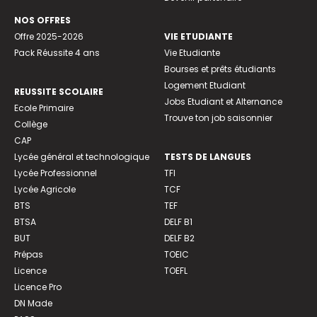
NOS OFFRES
Offre 2025-2026
VIE ETUDIANTE
Pack Réussite 4 ans
Vie Etudiante
Bourses et prêts étudiants
Logement Etudiant
REUSSITE SCOLAIRE
Jobs Etudiant et Alternance
Ecole Primaire
Trouve ton job saisonnier
Collège
CAP
Lycée général et technologique
TESTS DE LANGUES
Lycée Professionnel
TFI
Lycée Agricole
TCF
BTS
TEF
BTSA
DELF B1
BUT
DELF B2
Prépas
TOEIC
Licence
TOEFL
Licence Pro
DN Made