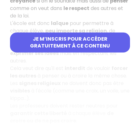
croyance
si on le souhaite mais aussi de
penser
comme on veut dans
le respect
des autres et
de la loi.
L'école est donc
laïque
pour permettre à
chaque élève,
peu importe sa religion
, de
recevoir les mêmes apprentissages. Chacun est
JE M’INSCRIS POUR ACCÉDER
libre d'avoir son opinion
et de pouvoir
GRATUITEMENT À CE CONTENU
exprimer ses idées
mais en respectant les
autres.
Cela veut dire qu'il est
interdit
de vouloir
forcer
les autres
à penser ou à croire la même chose.
Les
signes religieux
ne doivent donc pas être
visibles
à l'école (comme une croix, un voile, une
kippa...).
Les professeurs doivent rester neutres pour
garantir cette liberté
à chaque élève
de
croire ou de ne pas croire
.