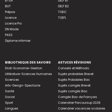
BTSA
DELF B1
BUT
DELF B2
Prépas
TOEIC
Licence
TOEFL
Licence Pro
DN Made
PASS
Diplome infirmier
BIBLIOTHEQUE DES SAVOIRS
ASTUCES RÉVISIONS
Droit-Economie-Gestion
Conseils et Méthodo
Littérature-Sciences Humaines
Sujets probables Brevet
Sciences
Sujets Probables Bac
Arts-Design-Spectacle
Sujets corrigés Brevet
Santé
Sujets corrigés Bac
Social
Corrigés Bac de Français
Sport
Calendrier Parcoursup 2026
Langues
Calendrier vacances scolaires