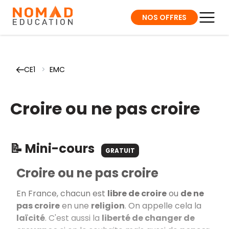
NOS OFFRES
CE1
>
EMC
Croire ou ne pas croire
📝 Mini-cours
GRATUIT
Croire ou ne pas croire
En France, chacun est
libre de croire
ou
de ne
pas croire
en une
religion
. On appelle cela la
laïcité
. C'est aussi la
liberté de changer de