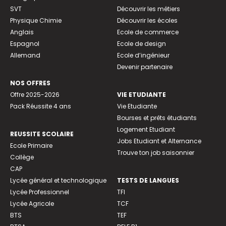
SVT
Découvrir les métiers
Physique Chimie
Découvrir les écoles
Anglais
Ecole de commerce
Espagnol
Ecole de design
Allemand
Ecole d’ingénieur
Devenir partenaire
NOS OFFRES
Offre 2025-2026
VIE ETUDIANTE
Pack Réussite 4 ans
Vie Etudiante
Bourses et prêts étudiants
Logement Etudiant
REUSSITE SCOLAIRE
Jobs Etudiant et Alternance
Ecole Primaire
Trouve ton job saisonnier
Collège
CAP
Lycée général et technologique
TESTS DE LANGUES
Lycée Professionnel
TFI
Lycée Agricole
TCF
BTS
TEF