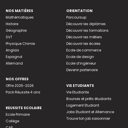
NOS MATIÈRES
ORIENTATION
Mathématiques
Parcoursup
Histoire
Découvrir les diplômes
Géographie
Découvrir les formations
SVT
Découvrir les métiers
Physique Chimie
Découvrir les écoles
Anglais
Ecole de commerce
Espagnol
Ecole de design
Allemand
Ecole d’ingénieur
Devenir partenaire
NOS OFFRES
Offre 2025-2026
VIE ETUDIANTE
Pack Réussite 4 ans
Vie Etudiante
Bourses et prêts étudiants
Logement Etudiant
REUSSITE SCOLAIRE
Jobs Etudiant et Alternance
Ecole Primaire
Trouve ton job saisonnier
Collège
CAP