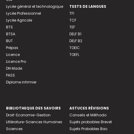
Lycée général et technologique
TESTS DE LANGUES
Lycée Professionnel
TFI
Lycée Agricole
TCF
BTS
TEF
BTSA
DELF B1
BUT
DELF B2
Prépas
TOEIC
Licence
TOEFL
Licence Pro
DN Made
PASS
Diplome infirmier
BIBLIOTHEQUE DES SAVOIRS
ASTUCES RÉVISIONS
Droit-Economie-Gestion
Conseils et Méthodo
Littérature-Sciences Humaines
Sujets probables Brevet
Sciences
Sujets Probables Bac