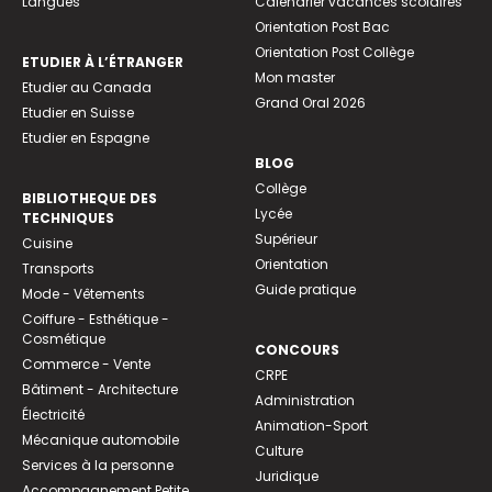
Langues
Calendrier vacances scolaires
Orientation Post Bac
Orientation Post Collège
ETUDIER À L’ÉTRANGER
Mon master
Etudier au Canada
Grand Oral 2026
Etudier en Suisse
Etudier en Espagne
BLOG
Collège
BIBLIOTHEQUE DES
Lycée
TECHNIQUES
Supérieur
Cuisine
Orientation
Transports
Guide pratique
Mode - Vêtements
Coiffure - Esthétique -
Cosmétique
CONCOURS
Commerce - Vente
CRPE
Bâtiment - Architecture
Administration
Électricité
Animation-Sport
Mécanique automobile
Culture
Services à la personne
Juridique
Accompagnement Petite