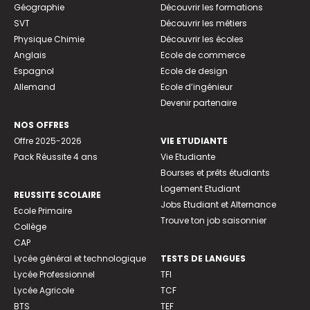
Géographie
Découvrir les formations
SVT
Découvrir les métiers
Physique Chimie
Découvrir les écoles
Anglais
Ecole de commerce
Espagnol
Ecole de design
Allemand
Ecole d’ingénieur
Devenir partenaire
NOS OFFRES
Offre 2025-2026
VIE ETUDIANTE
Pack Réussite 4 ans
Vie Etudiante
Bourses et prêts étudiants
Logement Etudiant
REUSSITE SCOLAIRE
Jobs Etudiant et Alternance
Ecole Primaire
Trouve ton job saisonnier
Collège
CAP
Lycée général et technologique
TESTS DE LANGUES
Lycée Professionnel
TFI
Lycée Agricole
TCF
BTS
TEF