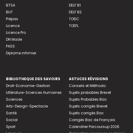
BTSA
DELF B1
BUT
DELF B2
Prépas
TOEIC
Licence
TOEFL
Licence Pro
DN Made
PASS
Diplome infirmier
BIBLIOTHEQUE DES SAVOIRS
ASTUCES RÉVISIONS
Droit-Economie-Gestion
Conseils et Méthodo
Littérature-Sciences Humaines
Sujets probables Brevet
Sciences
Sujets Probables Bac
Arts-Design-Spectacle
Sujets corrigés Brevet
Santé
Sujets corrigés Bac
Social
Corrigés Bac de Français
Sport
Calendrier Parcoursup 2026