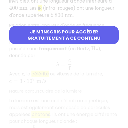
invisibles, ont une longueur d'onde inférieure à
. Les
IR
(infra-rouges) ont une longueur
400
n
m
d'onde supérieure à
.
800
n
m
Relation entre longueur d'onde et fréquence
JE M’INSCRIS POUR ACCÉDER
La lumière étant une
onde électromagnétique
se
GRATUITEMENT À CE CONTENU
propageant à la vitesse de la lumière, elle
possède une
fréquence f
(en Hertz,
),
H
z
donnée par :
λ
=
c
f
Avec
, la
célérité
ou vitesse de la lumière,
c
c
=
3
⋅
10
8
m
/
s
.
Nature corpusculaire de la lumière
La lumière est une onde électromagnétique,
mais est également composée de particules
appelées
photons
. Ils ont une énergie différente
pour chaque longueur d'onde :