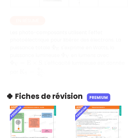
EN RÉSUMÉ
Les photo-composants utilisent l'effet
photoélectrique pour libérer des électrons. La
puissance totale
s'exprime en Watts, la
Φ
E
puissance lumineuse
en lumens avec
Φ
V
. L'efficacité lumineuse est donnée
Φ
V
=
E
×
S
K
S
=
Φ
V
Φ
E
par
.
🍀 Fiches de révision
PREMIUM
PREMIUM
PREMIUM