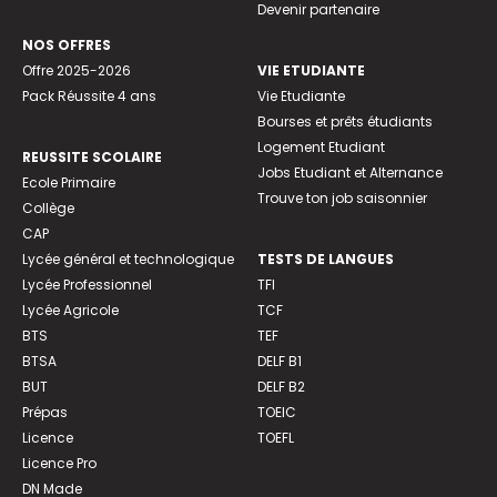
Devenir partenaire
NOS OFFRES
Offre 2025-2026
VIE ETUDIANTE
Pack Réussite 4 ans
Vie Etudiante
Bourses et prêts étudiants
Logement Etudiant
REUSSITE SCOLAIRE
Jobs Etudiant et Alternance
Ecole Primaire
Trouve ton job saisonnier
Collège
CAP
Lycée général et technologique
TESTS DE LANGUES
Lycée Professionnel
TFI
Lycée Agricole
TCF
BTS
TEF
BTSA
DELF B1
BUT
DELF B2
Prépas
TOEIC
Licence
TOEFL
Licence Pro
DN Made