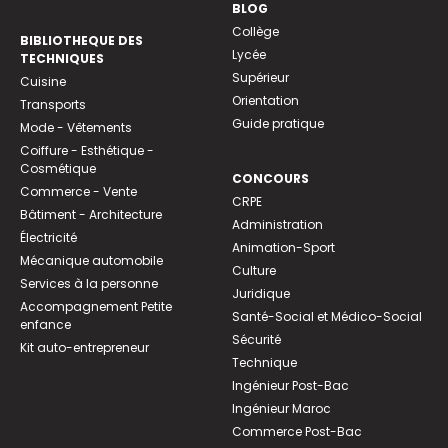
BLOG
Collège
BIBLIOTHEQUE DES
Lycée
TECHNIQUES
Supérieur
Cuisine
Orientation
Transports
Guide pratique
Mode - Vêtements
Coiffure - Esthétique -
Cosmétique
CONCOURS
Commerce - Vente
CRPE
Bâtiment - Architecture
Administration
Électricité
Animation-Sport
Mécanique automobile
Culture
Services à la personne
Juridique
Accompagnement Petite
Santé-Social et Médico-Social
enfance
Sécurité
Kit auto-entrepreneur
Technique
Ingénieur Post-Bac
Ingénieur Maroc
Commerce Post-Bac