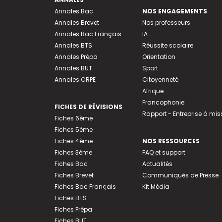
Annales Bac
NOS ENGAGEMENTS
Annales Brevet
Nos professeurs
Annales Bac Français
IA
Annales BTS
Réussite scolaire
Annales Prépa
Orientation
Annales BUT
Sport
Annales CRPE
Citoyenneté
Afrique
Francophonie
FICHES DE RÉVISIONS
Rapport - Entreprise à mis
Fiches 6ème
Fiches 5ème
Fiches 4ème
NOS RESSOURCES
Fiches 3ème
FAQ et support
Fiches Bac
Actualités
Fiches Brevet
Communiqués de Presse
Fiches Bac Français
Kit Média
Fiches BTS
Fiches Prépa
Fiches BUT