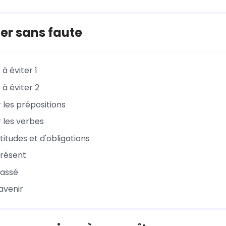
er sans faute
 à éviter 1
 à éviter 2
er les prépositions
er les verbes
titudes et d'obligations
présent
passé
'avenir