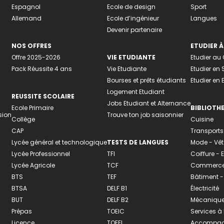
Espagnol
Ecole de design
Sport
Allemand
Ecole d’ingénieur
Langues
Devenir partenaire
NOS OFFRES
ETUDIER À
Offre 2025-2026
VIE ETUDIANTE
Etudier a
Pack Réussite 4 ans
Vie Etudiante
Etudier en 
Bourses et prêts étudiants
Etudier en
Logement Etudiant
REUSSITE SCOLAIRE
Jobs Etudiant et Alternance
Ecole Primaire
BIBLIOTH
sion
Trouve ton job saisonnier
Collège
Cuisine
CAP
Transports
Lycée général et technologique
TESTS DE LANGUES
Mode - Vê
Lycée Professionnel
TFI
Coiffure -
Lycée Agricole
TCF
Commerce 
BTS
TEF
Bâtiment -
BTSA
DELF B1
Électricité
BUT
DELF B2
Mécanique
Prépas
TOEIC
Services à
Licence
TOEFL
Accompagn