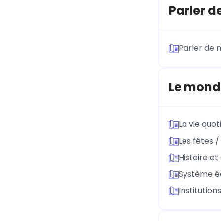
Parler d
Parler de m
Le mond
La vie quot
Les fêtes /
Histoire e
Système éd
Institution