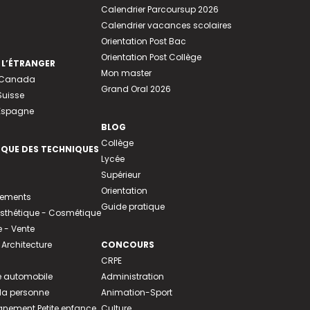
Calendrier Parcoursup 2026
Calendrier vacances scolaires
Orientation Post Bac
Orientation Post Collège
 L’ÉTRANGER
Mon master
u Canada
Grand Oral 2026
Suisse
 Espagne
BLOG
Collège
EQUE DES TECHNIQUES
Lycée
Supérieur
Orientation
tements
Guide pratique
 Esthétique - Cosmétique
- Vente
 Architecture
CONCOURS
CRPE
 automobile
Administration
 la personne
Animation-Sport
ement Petite enfance
Culture