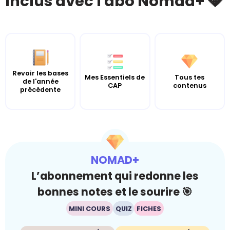
Inclus avec l'abo Nomad+ 💎
Revoir les bases
Mes Essentiels de
Tous tes
de l'année
CAP
contenus
précédente
NOMAD+
L’abonnement qui redonne les
bonnes notes et le sourire 🎯
MINI COURS
QUIZ
FICHES