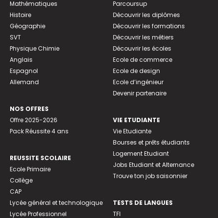
Mathématiques
Parcoursup
Histoire
Découvrir les diplômes
Géographie
Découvrir les formations
SVT
Découvrir les métiers
Physique Chimie
Découvrir les écoles
Anglais
Ecole de commerce
Espagnol
Ecole de design
Allemand
Ecole d’ingénieur
Devenir partenaire
NOS OFFRES
Offre 2025-2026
VIE ETUDIANTE
Pack Réussite 4 ans
Vie Etudiante
Bourses et prêts étudiants
Logement Etudiant
REUSSITE SCOLAIRE
Jobs Etudiant et Alternance
Ecole Primaire
Trouve ton job saisonnier
Collège
CAP
Lycée général et technologique
TESTS DE LANGUES
Lycée Professionnel
TFI