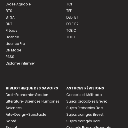
Lycée Agricole
TCF
BTS
TEF
BTSA
DELF B1
BUT
DELF B2
Prépas
TOEIC
Licence
TOEFL
Licence Pro
DN Made
PASS
Diplome infirmier
BIBLIOTHEQUE DES SAVOIRS
ASTUCES RÉVISIONS
Droit-Economie-Gestion
Conseils et Méthodo
Littérature-Sciences Humaines
Sujets probables Brevet
Sciences
Sujets Probables Bac
Arts-Design-Spectacle
Sujets corrigés Brevet
Santé
Sujets corrigés Bac
Social
Corrigés Bac de Français