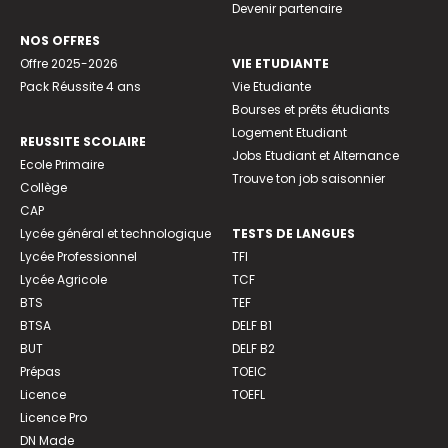
Devenir partenaire
NOS OFFRES
Offre 2025-2026
VIE ETUDIANTE
Pack Réussite 4 ans
Vie Etudiante
Bourses et prêts étudiants
Logement Etudiant
REUSSITE SCOLAIRE
Jobs Etudiant et Alternance
Ecole Primaire
Trouve ton job saisonnier
Collège
CAP
Lycée général et technologique
TESTS DE LANGUES
Lycée Professionnel
TFI
Lycée Agricole
TCF
BTS
TEF
BTSA
DELF B1
BUT
DELF B2
Prépas
TOEIC
Licence
TOEFL
Licence Pro
DN Made