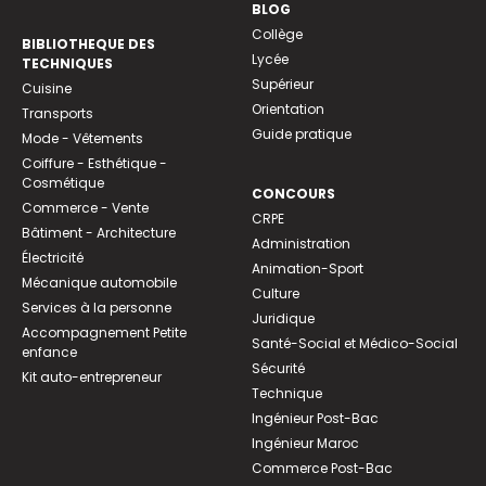
BLOG
Collège
BIBLIOTHEQUE DES
Lycée
TECHNIQUES
Supérieur
Cuisine
Orientation
Transports
Guide pratique
Mode - Vêtements
Coiffure - Esthétique -
Cosmétique
CONCOURS
Commerce - Vente
CRPE
Bâtiment - Architecture
Administration
Électricité
Animation-Sport
Mécanique automobile
Culture
Services à la personne
Juridique
Accompagnement Petite
Santé-Social et Médico-Social
enfance
Sécurité
Kit auto-entrepreneur
Technique
Ingénieur Post-Bac
Ingénieur Maroc
Commerce Post-Bac