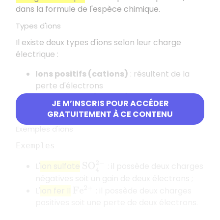
dans la formule de l'espèce chimique.
Types d'ions
Il existe deux types d'ions selon leur charge
électrique :
Ions positifs (cations)
: résultent de la
perte d'électrons
Ions négatifs (anions)
: résultent du gain
JE M’INSCRIS POUR ACCÉDER
d'électrons
GRATUITEMENT À CE CONTENU
Exemples d'ions
Exemples
S
O
4
2
−
L'
ion sulfate
: il possède deux charges
négatives soit un gain de deux électrons ;
L'
ion fer II
: il possède deux charges
F
e
2
+
positives soit une perte de deux électrons.