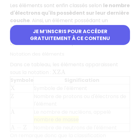
Les éléments sont enfin classés selon
le nombre
d'électrons qu'ils possèdent sur leur dernière
couche
. Ainsi, un élément possédant un
électron sur sa dernière couche est classé dans
JE M’INSCRIS POUR ACCÉDER
la première
colonne
du tableau. S'il en possède
GRATUITEMENT À CE CONTENU
, il sera situé dans la cinquième colonne…
5
Notation des éléments
Dans ce tableau, les éléments apparaissent
sous la notation :
X
Z
A
Symbole
Signification
Symbole de l'élément
X
Nombre de protons ou d'électrons de
Z
l'élément
Le nombre de nucléons, appelé
A
nombre de masse
Nombre de neutrons de l'élément
A
−
Z
On remarque donc que la classification