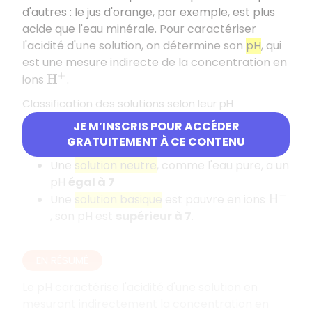
d'autres : le jus d'orange, par exemple, est plus
acide que l'eau minérale. Pour caractériser
l'acidité d'une solution, on détermine son
pH
, qui
est une mesure indirecte de la concentration en
ions
.
H
+
Classification des solutions selon leur pH
JE M’INSCRIS POUR ACCÉDER
Une
solution acide
est riche en ions
, son
H
+
GRATUITEMENT À CE CONTENU
pH est
inférieur à 7
Une
solution neutre
, comme l'eau pure, a un
pH
égal à 7
Une
solution basique
est pauvre en ions
H
+
, son pH est
supérieur à 7
.
EN RÉSUMÉ
Le pH caractérise l'acidité d'une solution en
mesurant indirectement la concentration en