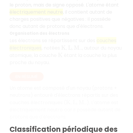
le proton, mais de signe opposé. L'atome étant
électriquement neutre
, il contient autant de
charges positives que négatives : il possède
donc autant de protons que d'électrons.
Organisation des électrons
Les électrons se répartissent sur des
couches
électroniques
, notées
,
,
…, autour du noyau
K
L
M
atomique, la couche
étant la couche la plus
K
proche du noyau.
EN RÉSUMÉ
Un atome est composé d'un noyau (protons +
neutrons) entouré d'électrons répartis sur des
couches électroniques (
,
,
...). L'atome est
K
L
M
électriquement neutre car il possède autant de
protons que d'électrons.
Classification périodique des