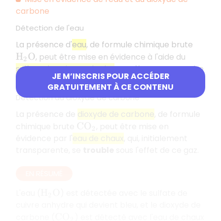
carbone
Détection de l'eau
La présence d'
eau
, de formule chimique brute
, peut être mise en évidence à l'aide du
H
2
O
sulfate de cuivre anhydre
. En effet, cette poudre
JE M’INSCRIS POUR ACCÉDER
blanche devient
bleue
en présence d'eau.
GRATUITEMENT À CE CONTENU
Détection du dioxyde de carbone
La présence de
dioxyde de carbone
, de formule
chimique brute
, peut être mise en
C
O
2
évidence par l'
eau de chaux
, qui, initialement
transparente, se
trouble
sous l'effet de ce gaz.
EN RÉSUMÉ
L'eau (
) est détectée avec le sulfate de
H
2
O
cuivre anhydre qui devient bleu, et le dioxyde de
carbone (
) est détecté avec l'eau de chaux
C
O
2