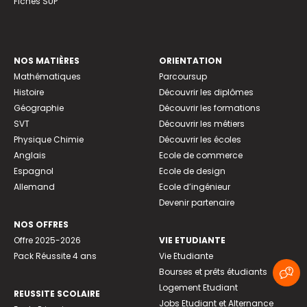
Fiches SUP
NOS MATIÈRES
ORIENTATION
Mathématiques
Parcoursup
Histoire
Découvrir les diplômes
Géographie
Découvrir les formations
SVT
Découvrir les métiers
Physique Chimie
Découvrir les écoles
Anglais
Ecole de commerce
Espagnol
Ecole de design
Allemand
Ecole d’ingénieur
Devenir partenaire
NOS OFFRES
Offre 2025-2026
VIE ETUDIANTE
Pack Réussite 4 ans
Vie Etudiante
Bourses et prêts étudiants
Logement Etudiant
REUSSITE SCOLAIRE
Jobs Etudiant et Alternance