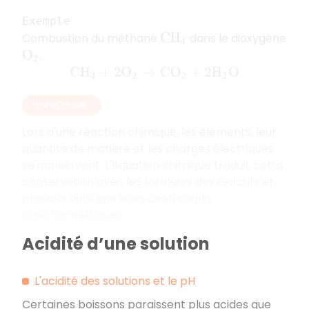
Exemple
Combustion du méthane
dans le dioxygène
C
H
4
.
O
2
C
H
4
+
2
O
2
→
C
O
2
+
2
H
2
O
EN RÉSUMÉ
Lors d'une réaction chimique, les éléments, leur
quantité de matière et les charges électriques
se conservent. L'équation chimique traduit cette
conservation avec les formules des réactifs et
produits ainsi que leurs coefficients
stœchiométriques.
Acidité d’une solution
L'acidité des solutions et le pH
Certaines boissons paraissent plus acides que