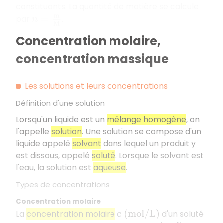
constituants. La quantité de matière se calcule
par
.
n
=
m
M
Concentration molaire,
concentration massique
Les solutions et leurs concentrations
Définition d'une solution
Lorsqu'un liquide est un
mélange homogène
, on
l'appelle
solution
. Une solution se compose d'un
liquide appelé
solvant
dans lequel un produit y
est dissous, appelé
soluté
. Lorsque le solvant est
l'eau, la solution est
aqueuse
.
Types de concentrations
Concentration molaire
La
concentration molaire
d'un soluté
c
(
m
o
l
/
L
)