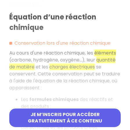
qui se trouble.
Équation d’une réaction
chimique
Conservation lors d'une réaction chimique
Au cours d'une réaction chimique, les
éléments
(carbone, hydrogène, oxygène…), leur
quantité
de matière
et les
charges électriques
se
conservent. Cette conservation peut se traduire
à l'aide de l'équation de la réaction chimique, où
apparaissent :
Les
formules chimiques
des réactifs et
des produits ;
Les
coefficients
indiquant les proportions
JE M’INSCRIS POUR ACCÉDER
dans lesquelles les réactifs sont
GRATUITEMENT À CE CONTENU
consommés et les produits créés.