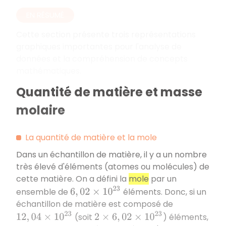
EN RÉSUMÉ
Cette section présente trois représentations
graphiques importantes pour l'analyse de
données et la compréhension de concepts
mathématiques.
Quantité de matière et masse
molaire
La quantité de matière et la mole
Dans un échantillon de matière, il y a un nombre
très élevé d'éléments (atomes ou molécules) de
cette matière. On a défini la
mole
par un
6
,
02
×
10
23
ensemble de
éléments. Donc, si un
échantillon de matière est composé de
12
,
04
×
10
23
2
×
6
,
02
×
10
23
(soit
) éléments,