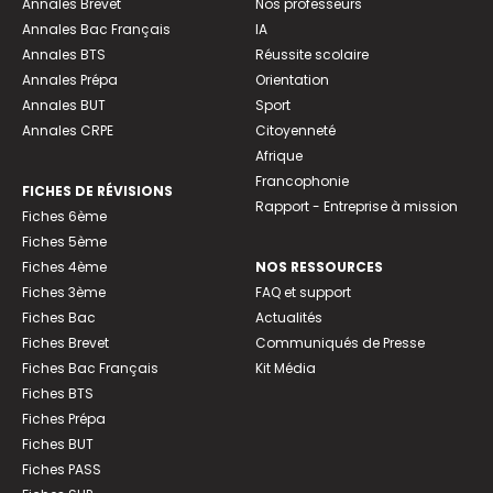
Annales Brevet
Nos professeurs
Annales Bac Français
IA
Annales BTS
Réussite scolaire
Annales Prépa
Orientation
Annales BUT
Sport
Annales CRPE
Citoyenneté
Afrique
Francophonie
FICHES DE RÉVISIONS
Rapport - Entreprise à mission
Fiches 6ème
Fiches 5ème
Fiches 4ème
NOS RESSOURCES
Fiches 3ème
FAQ et support
Fiches Bac
Actualités
Fiches Brevet
Communiqués de Presse
Fiches Bac Français
Kit Média
Fiches BTS
Fiches Prépa
Fiches BUT
Fiches PASS