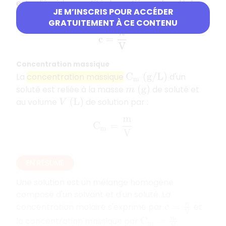
est reliée à la quantité de matière
de
n
(
m
o
l
)
JE M’INSCRIS POUR ACCÉDER
soluté et au volume
de solution par :
V
(
L
)
GRATUITEMENT À CE CONTENU
c
=
n
V
Concentration massique
La
concentration massique
d'un
C
m
(
g
/
L
)
soluté est reliée à la masse
de soluté et
m
(
g
)
au volume
de solution par :
V
(
L
)
C
m
=
m
V
EN RÉSUMÉ
Une solution est un mélange homogène
composé d'un solvant et d'un soluté. La
concentration molaire s'exprime par
et
c
=
n
V
la concentration massique par
.
C
m
=
m
V