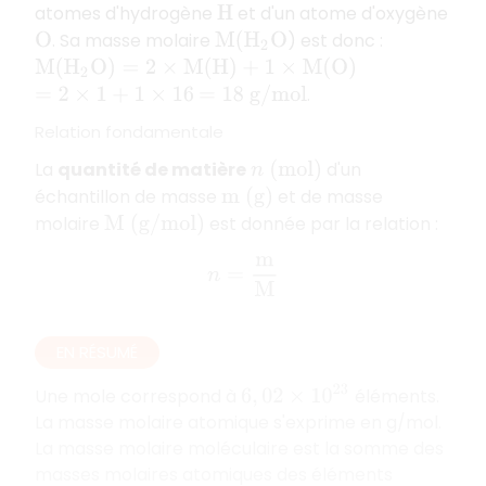
atomes d'hydrogène
et d'un atome d'oxygène
H
. Sa masse molaire
) est donc :
O
M
(
H
2
O
M
(
H
2
O
)
=
2
×
M
(
H
)
+
1
×
M
(
O
)
.
=
2
×
1
+
1
×
16
=
18
g
/
m
o
l
Relation fondamentale
La
quantité de matière
d'un
n
(
m
o
l
)
échantillon de masse
et de masse
m
(
g
)
molaire
est donnée par la relation :
M
(
g
/
m
o
l
)
n
=
m
M
EN RÉSUMÉ
6
,
02
×
10
23
Une mole correspond à
éléments.
La masse molaire atomique s'exprime en g/mol.
La masse molaire moléculaire est la somme des
masses molaires atomiques des éléments