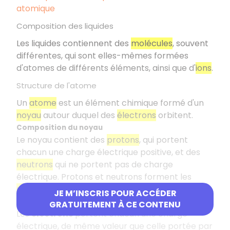
atomique
Composition des liquides
Les liquides contiennent des
molécules
, souvent
différentes, qui sont elles-mêmes formées
d'atomes de différents éléments, ainsi que d'
ions
.
Structure de l'atome
Un
atome
est un élément chimique formé d'un
noyau
autour duquel des
électrons
orbitent.
Composition du noyau
Le noyau contient des
protons
, qui portent
chacun une charge électrique positive, et des
neutrons
qui ne portent pas de charge
électrique. Protons et neutrons forment les
nucléons
.
JE M’INSCRIS POUR ACCÉDER
Propriétés électriques de l'atome
GRATUITEMENT À CE CONTENU
Les
électrons
portent chacun une charge
électrique, de même valeur que celle portée par