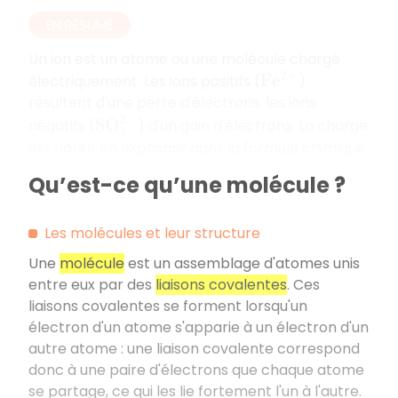
EN RÉSUMÉ
Un ion est un atome ou une molécule chargé
électriquement. Les ions positifs (
)
F
e
2
+
résultent d'une perte d'électrons, les ions
S
O
4
2
−
négatifs (
) d'un gain d'électrons. La charge
est notée en exposant dans la formule chimique.
Qu’est-ce qu’une molécule ?
Les molécules et leur structure
Une
molécule
est un assemblage d'atomes unis
entre eux par des
liaisons covalentes
. Ces
liaisons covalentes se forment lorsqu'un
électron d'un atome s'apparie à un électron d'un
autre atome : une liaison covalente correspond
donc à une paire d'électrons que chaque atome
se partage, ce qui les lie fortement l'un à l'autre.