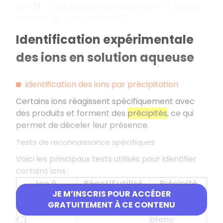
ions
. Une solution est acide si pH < 7, neutre
H
+
si pH = 7, et basique si pH > 7.
Identification expérimentale
des ions en solution aqueuse
Identification des ions par précipitation
Certains ions réagissent spécifiquement avec
des produits et forment des
précipités
, ce qui
permet de déceler leur présence.
Tests de reconnaissance spécifiques
Voici les principaux tests utilisés pour identifier
certains ions :
Ion à
Réactif utilisé
Précipité
JE M’INSCRIS POUR ACCÉDER
identifier
formé
GRATUITEMENT À CE CONTENU
Ion chlorure
Nitrate d'argent
Précipité
blanc
C
l
−