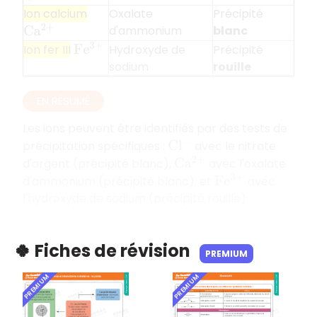
Ion calcium
Oxalate
Précipité
d'ammonium
blanc
C
a
2
+
Hydroxyde de
Précipité
Ion fer III
F
e
3
+
sodium
rouille
EN RÉSUMÉ
Les ions peuvent être identifiés par des tests de
précipitation spécifiques :
avec le nitrate
C
l
−
d'argent (précipité blanc),
avec l'oxalate
C
a
2
+
d'ammonium (précipité blanc), et
avec
F
e
3
+
l'hydroxyde de sodium (précipité rouille).
🍀 Fiches de révision
PREMIUM
PREMIUM
PREMIUM