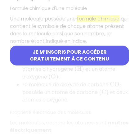
Formule chimique d'une molécule
Une molécule possède une
formule chimique
qui
contient le symbole de chaque atome présent
dans la molécule ainsi que son nombre, le
nombre étant indiqué en indice.
Exemples
JE M’INSCRIS POUR ACCÉDER
GRATUITEMENT À CE CONTENU
La molécule d'eau
possède deux
H
2
O
atomes d'hydrogène
et un atome
(
H
)
d'oxygène
;
(
O
)
La molécule de dioxyde de carbone
C
O
2
possède un atome de carbone
et deux
(
C
)
atomes d'oxygène.
Propriété électrique des molécules
Les molécules, comme les atomes, sont
neutres
électriquement
.