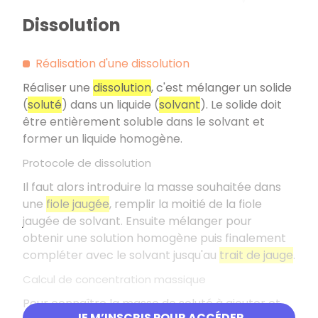
Dissolution
Réalisation d'une dissolution
Réaliser une
dissolution
, c'est mélanger un solide
(
soluté
) dans un liquide (
solvant
). Le solide doit
être entièrement soluble dans le solvant et
former un liquide homogène.
Protocole de dissolution
Il faut alors introduire la masse souhaitée dans
une
fiole jaugée
, remplir la moitié de la fiole
jaugée de solvant. Ensuite mélanger pour
obtenir une solution homogène puis finalement
compléter avec le solvant jusqu'au
trait de jauge
.
Calcul de concentration massique
Pour connaître la masse de soluté à ajouter et
JE M’INSCRIS POUR ACCÉDER