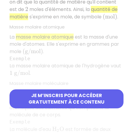
on dit que la quantité de matière qu'il contient
est de
moles d'éléments. Ainsi, la
quantité de
2
matière
s'exprime en mole, de symbole
.
(
m
o
l
)
Masse molaire atomique
La
masse molaire atomique
est la masse d'une
mole d'atomes. Elle s'exprime en grammes par
mole
.
(
g
/
m
o
l
)
Exemple
La masse molaire atomique de l'hydrogène vaut
.
1
g
/
m
o
l
Masse molaire moléculaire
La
masse molaire moléculaire
d'un corps
JE M’INSCRIS POUR ACCÉDER
correspond à la somme des masses molaires
GRATUITEMENT À CE CONTENU
atomiques des éléments qui composent la
molécule de ce corps.
Exemple
La molécule d'eau
est formée de deux
H
2
O