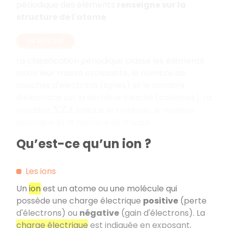
périodique des éléments
renseigne sur la
structure de l'atome
.
EN RÉSUMÉ
La classification périodique classe les éléments
selon leur masse croissante, le nombre de
couches d'électrons (lignes) et le nombre
d'électrons sur la dernière couche (colonnes). La
notation
indique le symbole, le numéro
X
Z
A
atomique et le nombre de masse.
Qu’est-ce qu’un ion ?
Les ions
Un
ion
est un atome ou une molécule qui
possède une charge électrique
positive
(perte
d'électrons) ou
négative
(gain d'électrons). La
charge électrique
est indiquée en exposant,