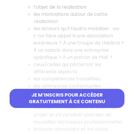
l’objet de la réalisation
les motivations autour de cette
réalisation
les acteurs qu’il faudra mobiliser : va-
t-on faire appel à une association
extérieure ? À une troupe de théâtre ?
À un salarié dans une entreprise
spécifique ? À un patron de PME ?
ceux/celles qui piloteront les
différents aspects
les compétences travaillées
les références contextuelles
(historiques, culturelles, économiques,
JE M’INSCRIS POUR ACCÉDER
écologiques, numériques…)
GRATUITEMENT À CE CONTENU
les choix techniques en fonction du
projet et s’il va falloir assimiler de
nouvelles techniques professionnelles
la durée nécessaire et les dates