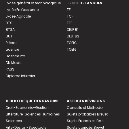
Lycée général et technologique
TESTS DE LANGUES
Lycée Professionnel
TFI
Lycée Agricole
TCF
BTS
TEF
BTSA
DELF B1
BUT
DELF B2
Prépas
TOEIC
Licence
TOEFL
Licence Pro
DN Made
PASS
Diplome infirmier
BIBLIOTHEQUE DES SAVOIRS
ASTUCES RÉVISIONS
Droit-Economie-Gestion
Conseils et Méthodo
Littérature-Sciences Humaines
Sujets probables Brevet
Sciences
Sujets Probables Bac
Arts-Design-Spectacle
Sujets corrigés Brevet