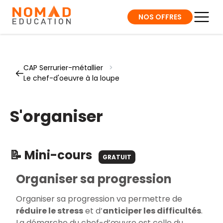
NOS OFFRES
CAP Serrurier-métallier
>
Le chef-d'oeuvre à la loupe
S'organiser
📝 Mini-cours
GRATUIT
Organiser sa progression
Organiser sa progression va permettre de
réduire le stress
et d’
anticiper les difficultés
.
La démarche du chef-d’œuvre est celle du