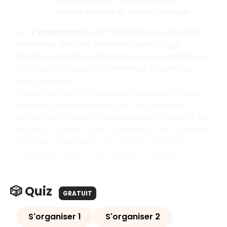
s’auto-évaluer et s’auto-critiquer
4 –
L’évaluation
: Les modalités peuvent être
élaborées avec les élèves ou sans. Il s’agit
d’évaluer autant la démarche que la réalisation.
Dans cette étape on commence à parler de
l’oral ponctuel.
Concrètement, il y a plusieurs possibilités : par
exemple, faire les étapes 1 et 2 la première
année puis l’étape 3 la deuxième et l’étape 4 sur
les deux années. Toute organisation est possible
si elle est adaptée à son rythme de travail.
L’échéance étant, elle, toujours la même.
🎲 Quiz
GRATUIT
S'organiser 1
S'organiser 2