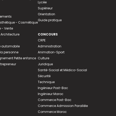
Lycée
Supérieur
Orientation
tements
Guide pratique
 Esthétique - Cosmétique
- Vente
 Architecture
CONCOURS
CRPE
 automobile
Administration
 la personne
Animation-Sport
ement Petite enfance
Culture
ntrepreneur
Juridique
Santé-Social et Médico-Social
Sécurité
Technique
Ingénieur Post-Bac
Ingénieur Maroc
Commerce Post-Bac
Commerce Admission Parallèle
Commerce Maroc