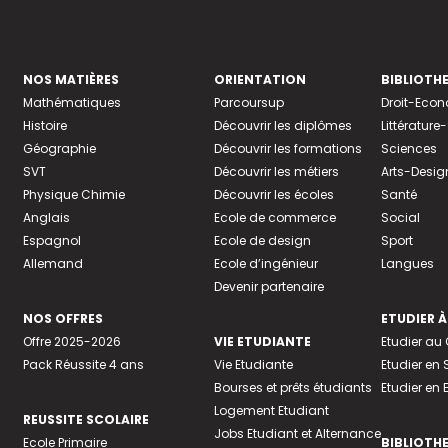
NOS MATIÈRES
ORIENTATION
BIBLIOTH
Mathématiques
Parcoursup
Droit-Eco
Histoire
Découvrir les diplômes
Littératur
Géographie
Découvrir les formations
Sciences
SVT
Découvrir les métiers
Arts-Desig
Physique Chimie
Découvrir les écoles
Santé
Anglais
Ecole de commerce
Social
Espagnol
Ecole de design
Sport
Allemand
Ecole d’ingénieur
Langues
Devenir partenaire
NOS OFFRES
ETUDIER À
Offre 2025-2026
VIE ETUDIANTE
Etudier a
Pack Réussite 4 ans
Vie Etudiante
Etudier en 
Bourses et prêts étudiants
Etudier en
Logement Etudiant
REUSSITE SCOLAIRE
Jobs Etudiant et Alternance
Ecole Primaire
BIBLIOTH