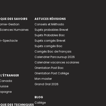
EQUE DES SAVOIRS
ASTUCES RÉVISIONS
nomie-Gestion
Conseils et Méthodo
e-Sciences Humaines
Sujets probables Brevet
Sujets Probables Bac
n-Spectacle
Sujets corrigés Brevet
Sujets corrigés Bac
Corrigés Bac de Français
Calendrier Parcoursup 2026
Calendrier vacances scolaires
Orientation Post Bac
Orientation Post Collège
 L’ÉTRANGER
Mon master
u Canada
Grand Oral 2026
Suisse
 Espagne
BLOG
Collège
EQUE DES TECHNIQUES