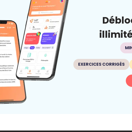
Déblo
illimit
MI
EXERCICES CORRIGÉS