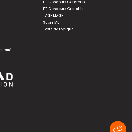
IEP Concours Commun
IEP Concours Grenoble
TAGE MAGE
Score IAE
Tests de Logique
tialité
s