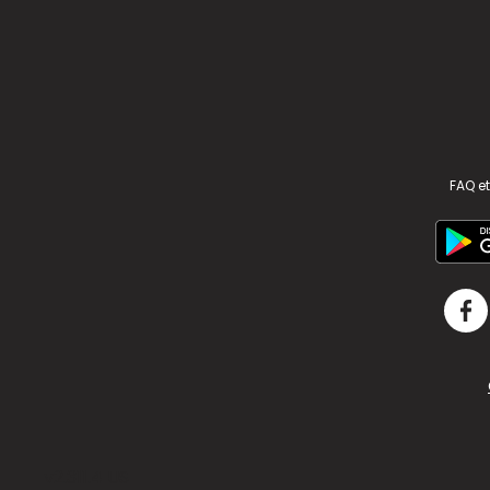
FAQ et
v2.311.4 US