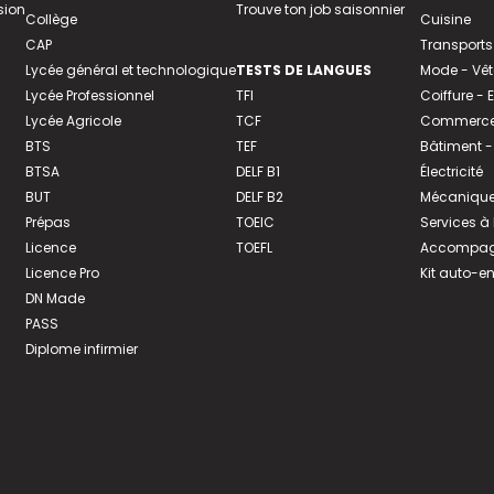
sion
Trouve ton job saisonnier
Collège
Cuisine
CAP
Transports
Lycée général et technologique
TESTS DE LANGUES
Mode - Vê
Lycée Professionnel
TFI
Coiffure -
Lycée Agricole
TCF
Commerce 
BTS
TEF
Bâtiment -
BTSA
DELF B1
Électricité
BUT
DELF B2
Mécanique
Prépas
TOEIC
Services à
Licence
TOEFL
Accompagn
Licence Pro
Kit auto-e
DN Made
PASS
Diplome infirmier