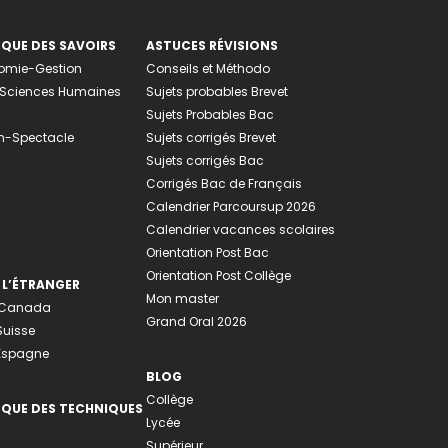
EQUE DES SAVOIRS
ASTUCES RÉVISIONS
nomie-Gestion
Conseils et Méthodo
e-Sciences Humaines
Sujets probables Brevet
Sujets Probables Bac
n-Spectacle
Sujets corrigés Brevet
Sujets corrigés Bac
Corrigés Bac de Français
Calendrier Parcoursup 2026
Calendrier vacances scolaires
Orientation Post Bac
Orientation Post Collège
 L’ÉTRANGER
Mon master
u Canada
Grand Oral 2026
Suisse
 Espagne
BLOG
Collège
EQUE DES TECHNIQUES
Lycée
Supérieur