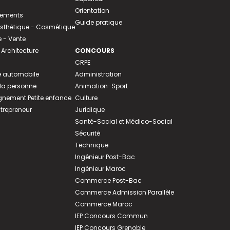
Orientation
tements
Guide pratique
 Esthétique - Cosmétique
- Vente
 Architecture
CONCOURS
CRPE
 automobile
Administration
 la personne
Animation-Sport
ement Petite enfance
Culture
ntrepreneur
Juridique
Santé-Social et Médico-Social
Sécurité
Technique
Ingénieur Post-Bac
Ingénieur Maroc
Commerce Post-Bac
Commerce Admission Parallèle
Commerce Maroc
IEP Concours Commun
IEP Concours Grenoble