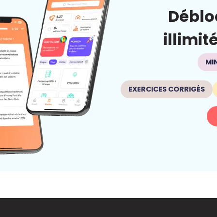
Déblo
illimit
MI
EXERCICES CORRIGÉS