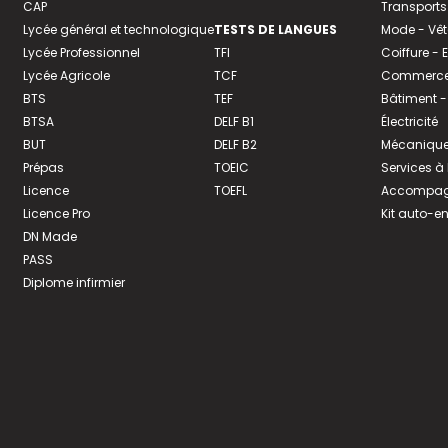
CAP
Transports
Lycée général et technologique
TESTS DE LANGUES
Mode - Vê
Lycée Professionnel
TFI
Coiffure -
Lycée Agricole
TCF
Commerce 
BTS
TEF
Bâtiment -
BTSA
DELF B1
Électricité
BUT
DELF B2
Mécanique
Prépas
TOEIC
Services à
Licence
TOEFL
Accompagn
Licence Pro
Kit auto-e
DN Made
PASS
Diplome infirmier