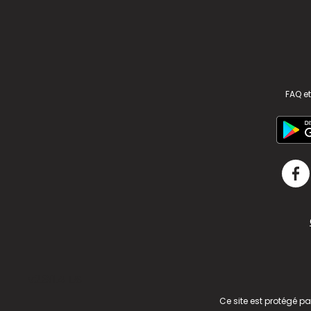
FAQ et
v2.311.4 US
Ce site est protégé p