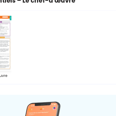
ntiels – Le chef-d'œuvre
uvre