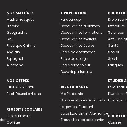
NOS MATIÈRES
ORIENTATION
BIBLIOTH
Mathématiques
Parcoursup
Droit-Eco
Histoire
Découvrir les diplômes
Littératur
Géographie
Découvrir les formations
Sciences
SVT
Découvrir les métiers
Arts-Desig
Physique Chimie
Découvrir les écoles
Santé
Anglais
Ecole de commerce
Social
Espagnol
Ecole de design
Sport
Allemand
Ecole d’ingénieur
Langues
Devenir partenaire
NOS OFFRES
ETUDIER À
Offre 2025-2026
VIE ETUDIANTE
Etudier a
Pack Réussite 4 ans
Vie Etudiante
Etudier en 
Bourses et prêts étudiants
Etudier en
Logement Etudiant
REUSSITE SCOLAIRE
Jobs Etudiant et Alternance
Ecole Primaire
BIBLIOTH
sion
Trouve ton job saisonnier
Collège
Cuisine