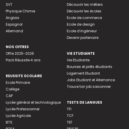
SVT
Découvrir les métiers
Physique Chimie
Découvrir les écoles
Anglais
Ecole de commerce
Espagnol
Ecole de design
Allemand
Ecole d’ingénieur
Devenir partenaire
NOS OFFRES
Offre 2025-2026
VIE ETUDIANTE
Pack Réussite 4 ans
Vie Etudiante
Bourses et prêts étudiants
Logement Etudiant
REUSSITE SCOLAIRE
Jobs Etudiant et Alternance
Ecole Primaire
Trouve ton job saisonnier
Collège
CAP
Lycée général et technologique
TESTS DE LANGUES
Lycée Professionnel
TFI
Lycée Agricole
TCF
BTS
TEF
BTSA
DELF B1