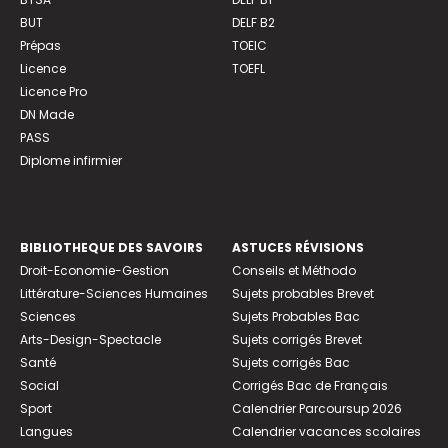
BUT
DELF B2
Prépas
TOEIC
Licence
TOEFL
Licence Pro
DN Made
PASS
Diplome infirmier
BIBLIOTHEQUE DES SAVOIRS
ASTUCES RÉVISIONS
Droit-Economie-Gestion
Conseils et Méthodo
Littérature-Sciences Humaines
Sujets probables Brevet
Sciences
Sujets Probables Bac
Arts-Design-Spectacle
Sujets corrigés Brevet
Santé
Sujets corrigés Bac
Social
Corrigés Bac de Français
Sport
Calendrier Parcoursup 2026
Langues
Calendrier vacances scolaires