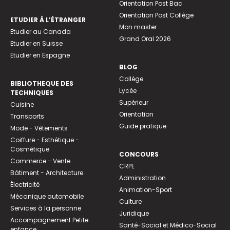
Orientation Post Bac
Orientation Post Collège
ETUDIER À L’ÉTRANGER
Mon master
Etudier au Canada
Grand Oral 2026
Etudier en Suisse
Etudier en Espagne
BLOG
Collège
BIBLIOTHEQUE DES
Lycée
TECHNIQUES
Supérieur
Cuisine
Orientation
Transports
Guide pratique
Mode - Vêtements
Coiffure - Esthétique -
Cosmétique
CONCOURS
Commerce - Vente
CRPE
Bâtiment - Architecture
Administration
Électricité
Animation-Sport
Mécanique automobile
Culture
Services à la personne
Juridique
Accompagnement Petite
Santé-Social et Médico-Social
enfance