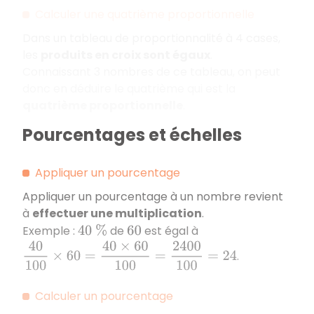
Calculer une quatrième proportionnelle
Dans un tableau de proportionnalité à 4 cases,
les
produits en croix sont égaux
.
Connaissant 3 nombres de ce tableau, on peut
donc en déduire le quatrième qui est la
quatrième proportionnelle
.
Pourcentages et échelles
Appliquer un pourcentage
Appliquer un pourcentage à un nombre revient
à
effectuer une multiplication
.
Exemple :
de
est égal à
40
%
60
40
100
×
60
=
40
×
60
100
=
2400
100
=
24
.
Calculer un pourcentage