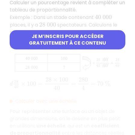
Calculer un pourcentage revient à compléter un
tableau de proportionnalité.
Exemple : Dans un stade contenant
40
000
places, il y a
spectateurs. Calculons le
28
000
pourcentage de remplissage de ce stade à
JE M’INSCRIS POUR ACCÉDER
l’aide d’un tableau de proportionnalité :
GRATUITEMENT À CE CONTENU
personnes correspondent à
.
40
000
100
%
d
28
40
×
100
=
28
×
100
40
=
280
4
=
70
%
.
Calculer avec une échelle
Pour représenter une surface ou un objet de
grandes dimensions, on le dessine en plus petit
en utilisant
une échelle
, qui est un
coefficient
de proportionnalité
entre les distances réelles