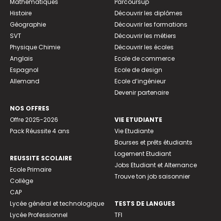
Mathématiques
Parcoursup
Histoire
Découvrir les diplômes
Géographie
Découvrir les formations
SVT
Découvrir les métiers
Physique Chimie
Découvrir les écoles
Anglais
Ecole de commerce
Espagnol
Ecole de design
Allemand
Ecole d’ingénieur
Devenir partenaire
NOS OFFRES
Offre 2025-2026
VIE ETUDIANTE
Pack Réussite 4 ans
Vie Etudiante
Bourses et prêts étudiants
Logement Etudiant
REUSSITE SCOLAIRE
Jobs Etudiant et Alternance
Ecole Primaire
Trouve ton job saisonnier
Collège
CAP
Lycée général et technologique
TESTS DE LANGUES
Lycée Professionnel
TFI