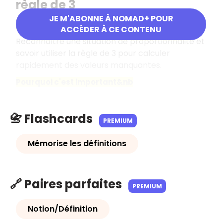
règle de 3
JE M'ABONNE À NOMAD+ POUR
Objectif
ACCÉDER À CE CONTENU
Reconnaître une situation de proportionnalité et
savoir utiliser la règle de 3 pour calculer
rapidement des valeurs manquantes.
Pourquoi c'est important
&nb
📇 Flashcards
PREMIUM
Mémorise les définitions
🔗 Paires parfaites
PREMIUM
Notion/Définition