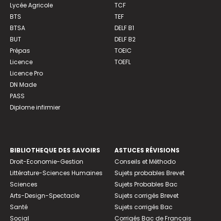
Lycée Agricole
TCF
BTS
TEF
BTSA
DELF B1
BUT
DELF B2
Prépas
TOEIC
Licence
TOEFL
Licence Pro
DN Made
PASS
Diplome infirmier
BIBLIOTHEQUE DES SAVOIRS
ASTUCES RÉVISIONS
Droit-Economie-Gestion
Conseils et Méthodo
Littérature-Sciences Humaines
Sujets probables Brevet
Sciences
Sujets Probables Bac
Arts-Design-Spectacle
Sujets corrigés Brevet
Santé
Sujets corrigés Bac
Social
Corrigés Bac de Français