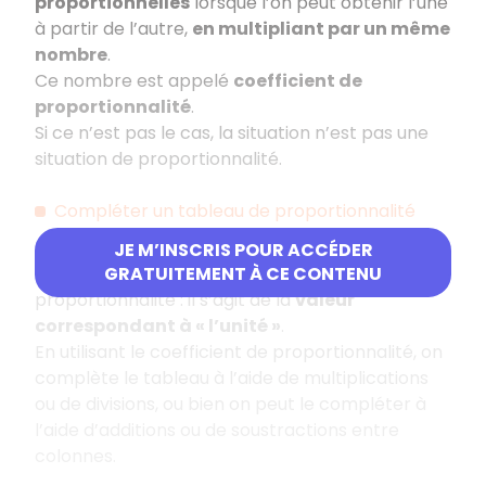
proportionnelles
lorsque l’on peut obtenir l’une
à partir de l’autre,
en multipliant par un même
nombre
.
Ce nombre est appelé
coefficient de
proportionnalité
.
Si ce n’est pas le cas, la situation n’est pas une
situation de proportionnalité.
Compléter un tableau de proportionnalité
Pour compléter un tableau de proportionnalité,
JE M’INSCRIS POUR ACCÉDER
on doit trouver son coefficient de
GRATUITEMENT À CE CONTENU
proportionnalité : il s’agit de la
valeur
correspondant à « l’unité »
.
En utilisant le coefficient de proportionnalité, on
complète le tableau à l’aide de multiplications
ou de divisions, ou bien on peut le compléter à
l’aide d’additions ou de soustractions entre
colonnes.