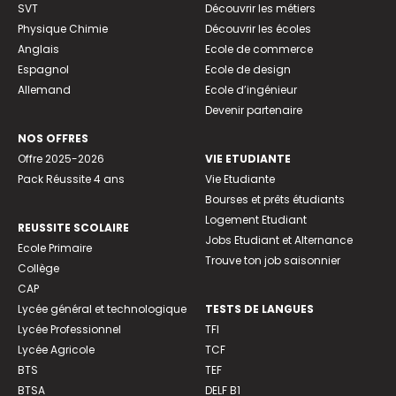
SVT
Découvrir les métiers
Physique Chimie
Découvrir les écoles
Anglais
Ecole de commerce
Espagnol
Ecole de design
Allemand
Ecole d’ingénieur
Devenir partenaire
NOS OFFRES
Offre 2025-2026
VIE ETUDIANTE
Pack Réussite 4 ans
Vie Etudiante
Bourses et prêts étudiants
Logement Etudiant
REUSSITE SCOLAIRE
Jobs Etudiant et Alternance
Ecole Primaire
Trouve ton job saisonnier
Collège
CAP
Lycée général et technologique
TESTS DE LANGUES
Lycée Professionnel
TFI
Lycée Agricole
TCF
BTS
TEF
BTSA
DELF B1