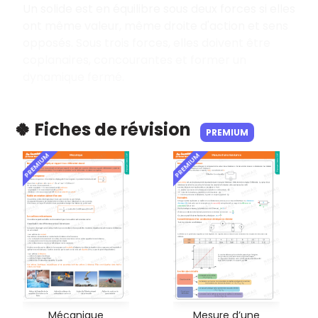
Un solide est en équilibre sous deux forces si elles
ont même valeur, même droite d'action et sens
opposés. Sous trois forces, elles doivent être
coplanaires, concourantes et former un
dynamique fermé.
🍀 Fiches de révision
PREMIUM
PREMIUM
PREMIUM
Mécanique
Mesure d’une