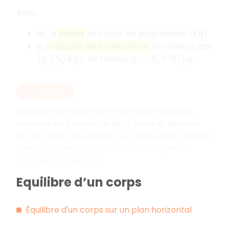
Avec :
, la
masse
du corps, en kilogramme
m
(
k
g
)
, l'
intensité de la pesanteur
, en newton par
g
; en France,
.
k
g
(
N
/
k
g
)
g
=
9
,
8
N
/
k
g
EN RÉSUMÉ
Le poids est l'action de la Terre sur un corps,
orientée vers le centre de la Terre et passant
par le centre de gravité. Il se mesure en newton
avec un dynamomètre et se calcule par la
formule
.
P
=
m
×
g
Equilibre d’un corps
Équilibre d'un corps sur un plan horizontal