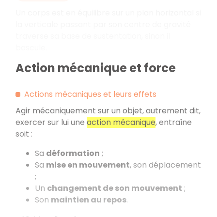
Un corps est en équilibre sur un plan horizontal si
la verticale passant par son centre de gravité
traverse sa base de sustentation, sinon il
bascule.
Action mécanique et force
Actions mécaniques et leurs effets
Agir mécaniquement sur un objet, autrement dit,
exercer sur lui une
action mécanique
, entraîne
soit :
Sa
déformation
;
Sa
mise en mouvement
, son déplacement
;
Un
changement de son mouvement
;
Son
maintien au repos
.