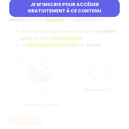
Équilibre sous trois forces
JE M’INSCRIS POUR ACCÉDER
GRATUITEMENT À CE CONTENU
Lorsqu'un
solide au repos
est soumis à
trois
forces
, il est en
équilibre
si conjointement :
Ces trois forces s'exercent dans le
même
plan
et sont
concourantes
;
Le
dynamique des forces
est
fermé
.
EN RÉSUMÉ