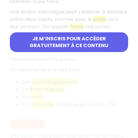
Définition d'une force
Une action mécanique peut s'exercer à distance
entre deux objets, comme pour le
poids
, ou à
leur contact. On appelle
force
une action
mécanique qui est exercée en un point. Le poids
JE M’INSCRIS POUR ACCÉDER
d'un objet est donc une force qui s'exerce sur
GRATUITEMENT À CE CONTENU
son
centre de gravité
.
Caractéristiques d'une force
On caractérise une force par :
Son
point d'application
;
Sa
droite d'action
;
Son
sens
;
Son
intensité
, exprimée en newton
.
(
N
)
EN RÉSUMÉ
Une action mécanique peut déformer un objet,