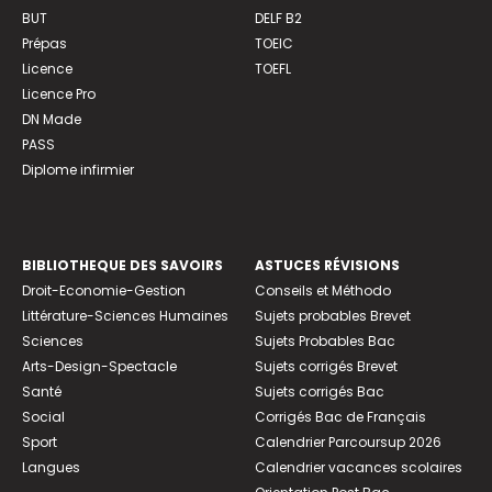
BUT
DELF B2
Prépas
TOEIC
Licence
TOEFL
Licence Pro
DN Made
PASS
Diplome infirmier
BIBLIOTHEQUE DES SAVOIRS
ASTUCES RÉVISIONS
Droit-Economie-Gestion
Conseils et Méthodo
Littérature-Sciences Humaines
Sujets probables Brevet
Sciences
Sujets Probables Bac
Arts-Design-Spectacle
Sujets corrigés Brevet
Santé
Sujets corrigés Bac
Social
Corrigés Bac de Français
Sport
Calendrier Parcoursup 2026
Langues
Calendrier vacances scolaires