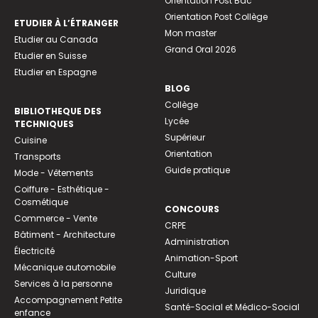
Orientation Post Bac
Orientation Post Collège
ETUDIER À L’ÉTRANGER
Mon master
Etudier au Canada
Grand Oral 2026
Etudier en Suisse
Etudier en Espagne
BLOG
Collège
BIBLIOTHEQUE DES
Lycée
TECHNIQUES
Supérieur
Cuisine
Orientation
Transports
Guide pratique
Mode - Vêtements
Coiffure - Esthétique -
Cosmétique
CONCOURS
Commerce - Vente
CRPE
Bâtiment - Architecture
Administration
Électricité
Animation-Sport
Mécanique automobile
Culture
Services à la personne
Juridique
Accompagnement Petite
Santé-Social et Médico-Social
enfance