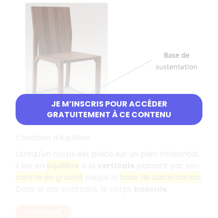
JE M’INSCRIS POUR ACCÉDER
GRATUITEMENT À CE CONTENU
Condition d'équilibre
Lorsqu'un corps est placé sur un plan horizontal,
il est en
équilibre
si la
verticale
passant par son
centre de gravité
coupe la
base de sustentation
.
Dans le cas contraire, le corps
bascule
.
EN RÉSUMÉ