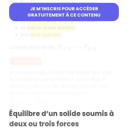
Ces deux forces possèdent les mêmes
JE M’INSCRIS POUR ACCÉDER
caractéristiques suivantes :
GRATUITEMENT À CE CONTENU
La
même valeur
(même intensité)
La
même droite d'action
Des
sens opposés
F
→
A
/
B
=
−
F
→
B
/
A
On peut donc écrire :
EN RÉSUMÉ
Le principe d'action-réaction stipule que toute
force exercée par un objet A sur un objet B
entraîne une force de réaction de B sur A, de
même valeur mais de sens opposé :
F
→
A
/
B
=
−
F
→
B
/
A
.
Équilibre d’un solide soumis à
deux ou trois forces