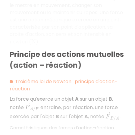
le mettre en mouvement, changer son
mouvement ou le maintenir au repos. Une force
est une action mécanique exercée en un point,
caractérisée par son point d'application, sa
droite d'action, son sens et son intensité en
newton
.
(
N
)
Principe des actions mutuelles
(action – réaction)
Troisième loi de Newton : principe d'action-
réaction
La force qu'exerce un objet
A
sur un objet
B
,
F
→
A
/
B
notée
entraîne, par réaction, une force
F
→
B
/
A
exercée par l'objet
B
sur l'objet
A
, notée
.
Caractéristiques des forces d'action-réaction