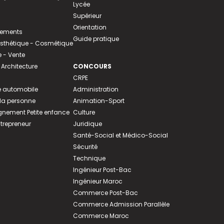
Lycée
Supérieur
Orientation
tements
Guide pratique
 Esthétique - Cosmétique
- Vente
 Architecture
CONCOURS
CRPE
 automobile
Administration
 la personne
Animation-Sport
ement Petite enfance
Culture
ntrepreneur
Juridique
Santé-Social et Médico-Social
Sécurité
Technique
Ingénieur Post-Bac
Ingénieur Maroc
Commerce Post-Bac
Commerce Admission Parallèle
Commerce Maroc