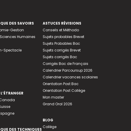
EQUE DES SAVOIRS
ASTUCES RÉVISIONS
nomie-Gestion
Conseils et Méthodo
e-Sciences Humaines
Sujets probables Brevet
Sujets Probables Bac
n-Spectacle
Sujets corrigés Brevet
Sujets corrigés Bac
Corrigés Bac de Français
Calendrier Parcoursup 2026
Calendrier vacances scolaires
Orientation Post Bac
Orientation Post Collège
 L’ÉTRANGER
Mon master
u Canada
Grand Oral 2026
Suisse
 Espagne
BLOG
Collège
EQUE DES TECHNIQUES