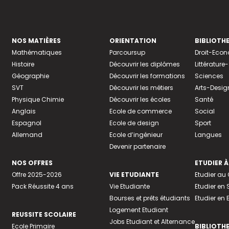
NOS MATIÈRES
ORIENTATION
BIBLIOTH
Mathématiques
Parcoursup
Droit-Eco
Histoire
Découvrir les diplômes
Littératur
Géographie
Découvrir les formations
Sciences
SVT
Découvrir les métiers
Arts-Desig
Physique Chimie
Découvrir les écoles
Santé
Anglais
Ecole de commerce
Social
Espagnol
Ecole de design
Sport
Allemand
Ecole d’ingénieur
Langues
Devenir partenaire
NOS OFFRES
ETUDIER À
Offre 2025-2026
VIE ETUDIANTE
Etudier a
Pack Réussite 4 ans
Vie Etudiante
Etudier en 
Bourses et prêts étudiants
Etudier en
Logement Etudiant
REUSSITE SCOLAIRE
Jobs Etudiant et Alternance
Ecole Primaire
BIBLIOTH