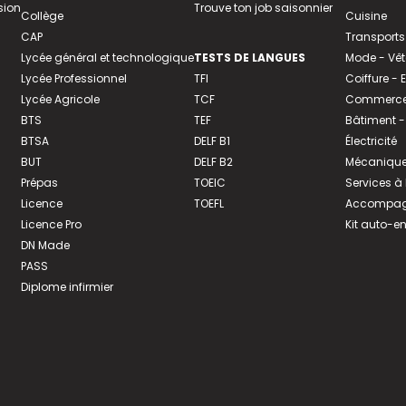
sion
Trouve ton job saisonnier
Collège
Cuisine
CAP
Transports
Lycée général et technologique
TESTS DE LANGUES
Mode - Vê
Lycée Professionnel
TFI
Coiffure -
Lycée Agricole
TCF
Commerce 
BTS
TEF
Bâtiment -
BTSA
DELF B1
Électricité
BUT
DELF B2
Mécanique
Prépas
TOEIC
Services à
Licence
TOEFL
Accompagn
Licence Pro
Kit auto-e
DN Made
PASS
Diplome infirmier