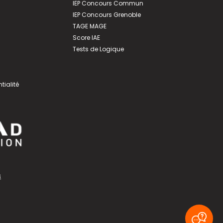
IEP Concours Commun
IEP Concours Grenoble
TAGE MAGE
Score IAE
Tests de Logique
tialité
s