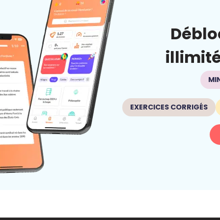
Déblo
illimit
MI
EXERCICES CORRIGÉS