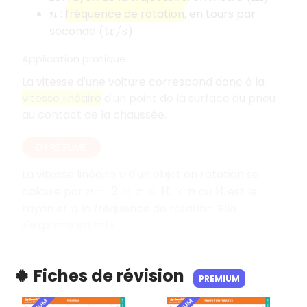
:
fréquence de rotation
, en tours par
n
seconde
(
t
r
/
s
)
Application pratique
La vitesse d'une voiture correspond donc à la
vitesse linéaire
d'un point de la surface du pneu
au contact de la chaussée.
EN RÉSUMÉ
La vitesse linéaire
d'un objet en rotation se
v
calcule par
où
est le
v
=
2
×
π
×
R
×
n
R
rayon et
la fréquence de rotation. Elle
n
s'exprime en m/s.
🍀 Fiches de révision
PREMIUM