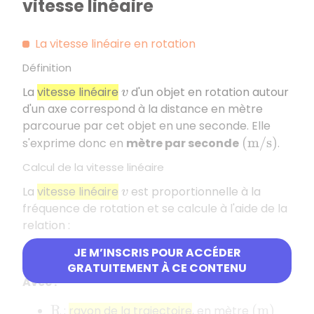
vitesse linéaire
La vitesse linéaire en rotation
Définition
La
vitesse linéaire
d'un objet en rotation autour
v
d'un axe correspond à la distance en mètre
parcourue par cet objet en une seconde. Elle
s'exprime donc en
mètre par seconde
.
(
m
/
s
)
Calcul de la vitesse linéaire
La
vitesse linéaire
est proportionnelle à la
v
fréquence de rotation et se calcule à l'aide de la
relation :
JE M’INSCRIS POUR ACCÉDER
v
=
2
×
π
×
R
×
n
GRATUITEMENT À CE CONTENU
Avec :
:
rayon de la trajectoire
, en mètre
R
(
m
)