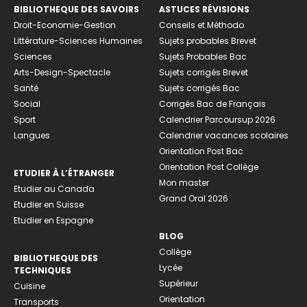
BIBLIOTHEQUE DES SAVOIRS
ASTUCES RÉVISIONS
Droit-Economie-Gestion
Conseils et Méthodo
Littérature-Sciences Humaines
Sujets probables Brevet
Sciences
Sujets Probables Bac
Arts-Design-Spectacle
Sujets corrigés Brevet
Santé
Sujets corrigés Bac
Social
Corrigés Bac de Français
Sport
Calendrier Parcoursup 2026
Langues
Calendrier vacances scolaires
Orientation Post Bac
Orientation Post Collège
ETUDIER À L’ÉTRANGER
Mon master
Etudier au Canada
Grand Oral 2026
Etudier en Suisse
Etudier en Espagne
BLOG
Collège
BIBLIOTHEQUE DES
Lycée
TECHNIQUES
Supérieur
Cuisine
Orientation
Transports