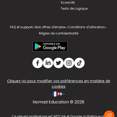
Score IAE
Tests de Logique
FAQ et support
-
Nos offres d'emploi
-
Conditions d'utilisation
-
Règles de confidentialité
Cliquez-ici pour modifier vos préférences en matière de
cookies
FR
Nomad Education © 2026
v2.311.4 US
Ce site est protégé par reCAPTCHA et Google, la
Politique de