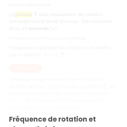
Période de rotation
La
période
d'un mouvement de rotation
T
correspond à la durée d'un tour. Elle s'exprime
donc en
seconde
.
(
s
)
Relation entre fréquence et période
Fréquence et période de rotation sont reliées
par la relation :
.
n
=
1
/
T
EN RÉSUMÉ
La fréquence de rotation
(en tr/s) est le
n
nombre de tours par seconde. La période
(en
T
s) est la durée d'un tour. Elles sont reliées par
. On mesure la fréquence avec un
n
=
1
/
T
tachymètre ou un stroboscope.
Fréquence de rotation et