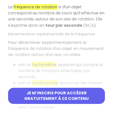
La
fréquence de rotation
d'un objet
n
correspond au nombre de tours qu'il effectue en
une seconde, autour de son axe de rotation. Elle
s'exprime donc en
tour par seconde
.
(
t
r
/
s
)
Détermination expérimentale de la fréquence
Pour déterminer expérimentalement la
fréquence de rotation d'un objet en mouvement
de rotation autour d'un axe, on utilise :
soit un
tachymètre
, appareil qui compte le
nombre de rotations effectuées par
seconde ;
soit un
stroboscope
, qui envoie des flashes
lumineux dont la fréquence peut être
JE M’INSCRIS POUR ACCÉDER
réglée : lorsqu'elle correspond à celle de
GRATUITEMENT À CE CONTENU
l'objet en rotation, celui-ci apparaît fixe
pour l'observateur.