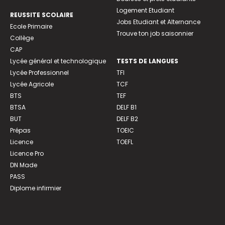
Logement Etudiant
REUSSITE SCOLAIRE
Jobs Etudiant et Alternance
Ecole Primaire
Trouve ton job saisonnier
Collège
CAP
Lycée général et technologique
TESTS DE LANGUES
Lycée Professionnel
TFI
Lycée Agricole
TCF
BTS
TEF
BTSA
DELF B1
BUT
DELF B2
Prépas
TOEIC
Licence
TOEFL
Licence Pro
DN Made
PASS
Diplome infirmier