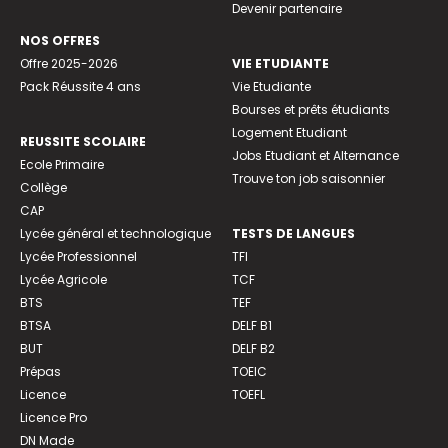
Devenir partenaire
NOS OFFRES
Offre 2025-2026
VIE ETUDIANTE
Pack Réussite 4 ans
Vie Etudiante
Bourses et prêts étudiants
Logement Etudiant
REUSSITE SCOLAIRE
Jobs Etudiant et Alternance
Ecole Primaire
Trouve ton job saisonnier
Collège
CAP
Lycée général et technologique
TESTS DE LANGUES
Lycée Professionnel
TFI
Lycée Agricole
TCF
BTS
TEF
BTSA
DELF B1
BUT
DELF B2
Prépas
TOEIC
Licence
TOEFL
Licence Pro
DN Made