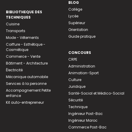
BLOG
Collège
BIBLIOTHEQUE DES
Lycée
TECHNIQUES
Supérieur
Cuisine
Orientation
Transports
Guide pratique
Mode - Vêtements
Coiffure - Esthétique -
Cosmétique
CONCOURS
Commerce - Vente
CRPE
Bâtiment - Architecture
Administration
Électricité
Animation-Sport
Mécanique automobile
Culture
Services à la personne
Juridique
Accompagnement Petite
Santé-Social et Médico-Social
enfance
Sécurité
Kit auto-entrepreneur
Technique
Ingénieur Post-Bac
Ingénieur Maroc
Commerce Post-Bac