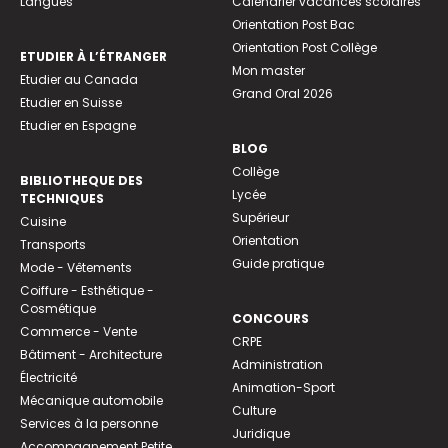
Langues
Calendrier vacances scolaires
Orientation Post Bac
Orientation Post Collège
ETUDIER À L’ÉTRANGER
Mon master
Etudier au Canada
Grand Oral 2026
Etudier en Suisse
Etudier en Espagne
BLOG
Collège
BIBLIOTHEQUE DES
Lycée
TECHNIQUES
Supérieur
Cuisine
Orientation
Transports
Guide pratique
Mode - Vêtements
Coiffure - Esthétique -
Cosmétique
CONCOURS
Commerce - Vente
CRPE
Bâtiment - Architecture
Administration
Électricité
Animation-Sport
Mécanique automobile
Culture
Services à la personne
Juridique
Accompagnement Petite