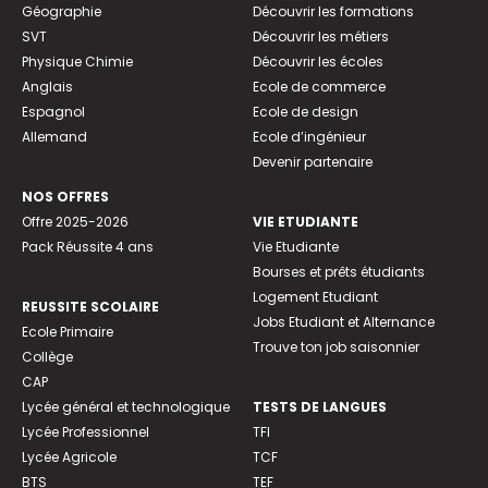
Géographie
Découvrir les formations
SVT
Découvrir les métiers
Physique Chimie
Découvrir les écoles
Anglais
Ecole de commerce
Espagnol
Ecole de design
Allemand
Ecole d’ingénieur
Devenir partenaire
NOS OFFRES
Offre 2025-2026
VIE ETUDIANTE
Pack Réussite 4 ans
Vie Etudiante
Bourses et prêts étudiants
Logement Etudiant
REUSSITE SCOLAIRE
Jobs Etudiant et Alternance
Ecole Primaire
Trouve ton job saisonnier
Collège
CAP
Lycée général et technologique
TESTS DE LANGUES
Lycée Professionnel
TFI
Lycée Agricole
TCF
BTS
TEF