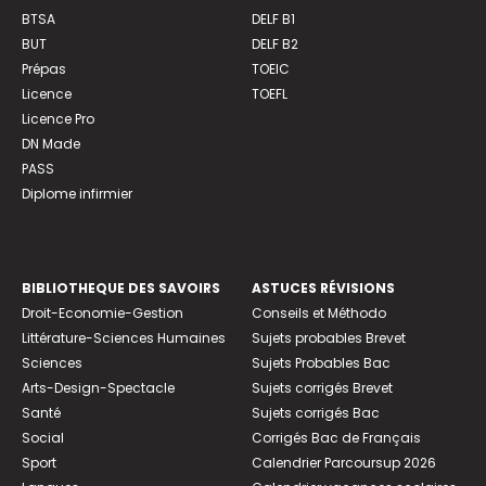
BTSA
DELF B1
BUT
DELF B2
Prépas
TOEIC
Licence
TOEFL
Licence Pro
DN Made
PASS
Diplome infirmier
BIBLIOTHEQUE DES SAVOIRS
ASTUCES RÉVISIONS
Droit-Economie-Gestion
Conseils et Méthodo
Littérature-Sciences Humaines
Sujets probables Brevet
Sciences
Sujets Probables Bac
Arts-Design-Spectacle
Sujets corrigés Brevet
Santé
Sujets corrigés Bac
Social
Corrigés Bac de Français
Sport
Calendrier Parcoursup 2026