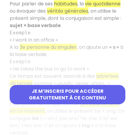
Pour parler de ses
habitudes
, la
vie quotidienne
ou évoquer des
vérités générales
, on utilise le
présent simple, dont la conjugaison est simple :
sujet + base verbale
.
Exemple
« I work in an office »
A la
3e personne du singulier
, on ajoute un
« s »
à
la base verbale.
Exemple
« He takes the bus to go to work »
Ce temps est souvent associé à des
adverbes
de temps
comme « usually, never, often... »
JE M’INSCRIS POUR ACCÉDER
Le présent be + ving
GRATUITEMENT À CE CONTENU
Pour parler de ce que l'on fait
ponctuellement
,
en ce moment
, on utilise le présent be + ving. On
conjugue
be
(« I am/ you are/ he, she, it is/ we
are/ they are ») et on ajoute
« ing »
à la base
verbale.