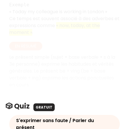
Exemple
« Today my colleague is working in London »
Ce temps est souvent associé à des adverbes et
expressions comme
« now, today, at the
moment »
.
EN RÉSUMÉ
Le présent simple (sujet + base verbale + s à la
3e personne) exprime les habitudes et vérités
générales. Le présent be + ving (be + base
verbale + ing) exprime les actions ponctuelles
en cours.
🎲 Quiz
GRATUIT
S'exprimer sans faute / Parler du
présent