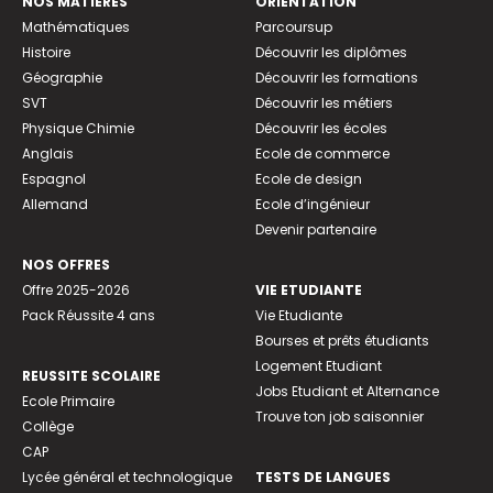
NOS MATIÈRES
ORIENTATION
Mathématiques
Parcoursup
Histoire
Découvrir les diplômes
Géographie
Découvrir les formations
SVT
Découvrir les métiers
Physique Chimie
Découvrir les écoles
Anglais
Ecole de commerce
Espagnol
Ecole de design
Allemand
Ecole d’ingénieur
Devenir partenaire
NOS OFFRES
Offre 2025-2026
VIE ETUDIANTE
Pack Réussite 4 ans
Vie Etudiante
Bourses et prêts étudiants
Logement Etudiant
REUSSITE SCOLAIRE
Jobs Etudiant et Alternance
Ecole Primaire
Trouve ton job saisonnier
Collège
CAP
Lycée général et technologique
TESTS DE LANGUES