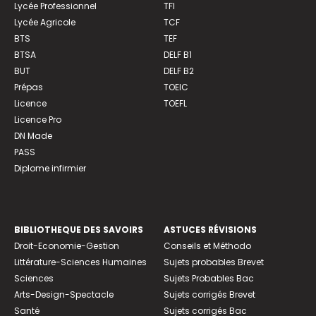
Lycée Professionnel
TFI
Lycée Agricole
TCF
BTS
TEF
BTSA
DELF B1
BUT
DELF B2
Prépas
TOEIC
Licence
TOEFL
Licence Pro
DN Made
PASS
Diplome infirmier
BIBLIOTHEQUE DES SAVOIRS
ASTUCES RÉVISIONS
Droit-Economie-Gestion
Conseils et Méthodo
Littérature-Sciences Humaines
Sujets probables Brevet
Sciences
Sujets Probables Bac
Arts-Design-Spectacle
Sujets corrigés Brevet
Santé
Sujets corrigés Bac